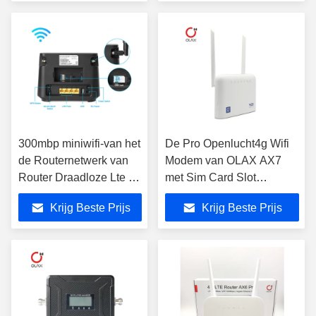
300mbp miniwifi-van het
De Pro Openlucht4g Wifi
de Routernetwerk van
Modem van OLAX AX7
Router Draadloze Lte 4g
met Sim Card Slot
de Modemcat4 CPE
5000mah 300mbps
Krijg Beste Prijs
Krijg Beste Prijs