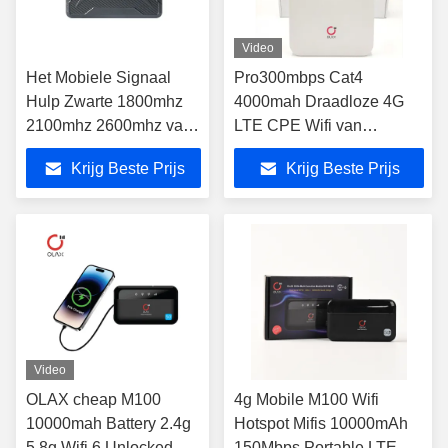
Video
Het Mobiele Signaal
Pro300mbps Cat4
Hulp Zwarte 1800mhz
4000mah Draadloze 4G
2100mhz 2600mhz van
LTE CPE Wifi van
OLAX WR01 4G LTE
huisolax Ax6 Router
Krijg Beste Prijs
Krijg Beste Prijs
Video
OLAX cheap M100
4g Mobile M100 Wifi
10000mah Battery 2.4g
Hotspot Mifis 10000mAh
5.8g Wifi 6 Unlocked
150Mbps Portable LTE