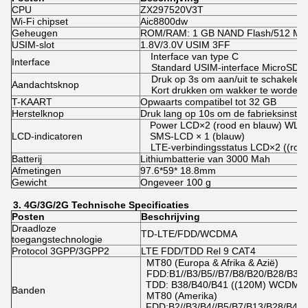
CPU
ZX297520V3T
Wi-Fi chipset
Aic8800dw
Geheugen
ROM/RAM: 1 GB NAND Flash/512 M
USIM-slot
1.8V/3.0V USIM 3FF
Interface van type C
Interface
Standard USIM-interface MicroSD-in
Druk op 3s om aan/uit te schakelen
Aandachtsknop
Kort drukken om wakker te worden 
T-KAART
Opwaarts compatibel tot 32 GB
Herstelknop
Druk lang op 10s om de fabrieksinstell
Power LCD×2 (rood en blauw) WLA
LCD-indicatoren
SMS-LCD × 1 (blauw)
LTE-verbindingsstatus LCD×2 ((roo
Batterij
Lithiumbatterie van 3000 Mah
Afmetingen
97.6*59* 18.8mm
Gewicht
Ongeveer 100 g
3.
4G/3G/2
G
Technische
Specificaties
Posten
Beschrijving
Draadloze
TD-LTE/FDD/WCDMA
toegangstechnologie
Protocol 3GPP/3GPP2
LTE FDD/TDD Rel 9 CAT4
MT80 (Europa & Afrika & Azië)
FDD:B1//B3/B5//B7/B8/B20/B28/B38
TDD: B38/B40/B41 ((120M) WCDMA:
Banden
MT80 (Amerika)
FDD:B2//B3/B4//B5/B7/B13/B28/B41