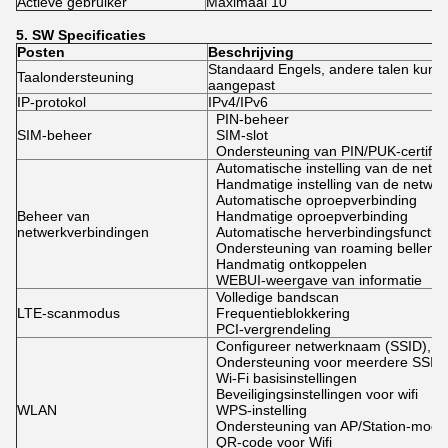
Actieve gebruiker
Maximaal 10
5.
SW
Specificaties
Posten
Beschrijving
Standaard Engels, andere talen kunn
Taalondersteuning
aangepast
IP-protokol
IPv4/IPv6
PIN-beheer
SIM-beheer
SIM-slot
Ondersteuning van PIN/PUK-certifice
Automatische instelling van de net
Handmatige instelling van de netw
Automatische oproepverbinding
Beheer van
Handmatige oproepverbinding
netwerkverbindingen
Automatische herverbindingsfunctie
Ondersteuning van roaming bellen
Handmatig ontkoppelen
WEBUI-weergave van informatie
Volledige bandscan
LTE-scanmodus
Frequentieblokkering
PCI-vergrendeling
Configureer netwerknaam (SSID), 
Ondersteuning voor meerdere SSID'
Wi-Fi basisinstellingen
Beveiligingsinstellingen voor wifi
WLAN
WPS-instelling
Ondersteuning van AP/Station-modu
QR-code voor Wifi