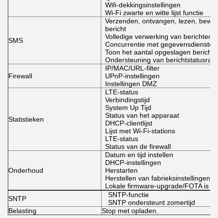
Wifi-dekkingsinstellingen
Wi-Fi zwarte en witte lijst functie
Verzenden, ontvangen, lezen, bewer
bericht
Volledige verwerking van berichten
SMS
Concurrentie met gegevensdiensten
Toon het aantal opgeslagen bericht
Ondersteuning van berichtstatusrap
IP/MAC/URL-filter
Firewall
UPnP-instellingen
Instellingen DMZ
LTE-status
Verbindingstijd
System Up Tijd
Status van het apparaat
Statistieken
DHCP-clientlijst
Lijst met Wi-Fi-stations
LTE-status
Status van de firewall
Datum en tijd instellen
DHCP-instellingen
Onderhoud
Herstarten
Herstellen van fabrieksinstellingen
Lokale firmware-upgrade/FOTA is op
SNTP-functie
SNTP
SNTP ondersteunt zomertijd
Belasting
Stop met opladen.