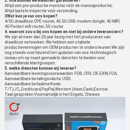
2. hoe kunnen we kwaliteit garanderen?
Altijd een pre-productie monster vóór de massaproductie;
Altijd laatste inspectie vóór verzending;
3Wat kun je van ons kopen?
4/5G draadloze CPE-router, 4G 5G USB-modem dongle, 4G MIFI,
4G Pocket wifi-router, 5G-router
4. waarom zou u bij ons kopen en niet bij andere leveranciers?
We zijn al meer dan 20 jaar bezig met het produceren van
draadloze netwerken. We hebben een stabiele
productievermogen om OEM producten te ondersteunen.We zijn
nog steeds voortdurend het updaten van ons technologisch
niveau om op maat gemaakte diensten te bieden voor
verschillende klantgroepen.
5. welke diensten kunnen wij leveren?
Aanvaardbare leveringsvoorwaarden: FOB, CFR, CIF, EXW, FCA;
Aanvaardbare betalingsvaluta: USD;
Aanvaardbare betaalmethode:
T/T,L/C,,Creditcard,PayPal,Western Union,Cash,Escrow;
Taal gesproken:Voornamelijk in het Engels, Chinees