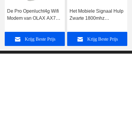
De Pro Openlucht4g Wifi
Het Mobiele Signaal Hulp
Modem van OLAX AX7
Zwarte 1800mhz
met Sim Card Slot
2100mhz 2600mhz van
5000mah 300mbps
OLAX WR01 4G LTE
Krijg Beste Prijs
Krijg Beste Prijs
Shenzhen Olax Technology CO.,Ltd
anna@olaxwifi.com
86-15622853785
Zaal 6008, 6de Verdieping de Industriezone, van
Jincheng (Baode), Lixin South Road No .201, Fuyong,
Baoan, Shenzhen. Guangdong, China