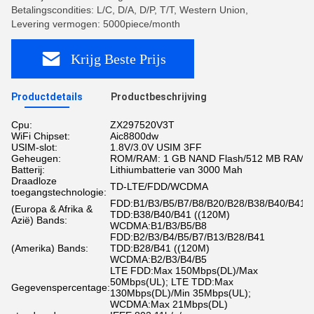
Betalingscondities: L/C, D/A, D/P, T/T, Western Union,
Levering vermogen: 5000piece/month
Krijg Beste Prijs
Productdetails
Productbeschrijving
Cpu:
ZX297520V3T
WiFi Chipset:
Aic8800dw
USIM-slot:
1.8V/3.0V USIM 3FF
Geheugen:
ROM/RAM: 1 GB NAND Flash/512 MB RAM
Batterij:
Lithiumbatterie van 3000 Mah
Draadloze
TD-LTE/FDD/WCDMA
toegangstechnologie:
FDD:B1/B3/B5/B7/B8/B20/B28/B38/B40/B41
(Europa & Afrika &
TDD:B38/B40/B41 ((120M)
Azië) Bands:
WCDMA:B1/B3/B5/B8
FDD:B2/B3/B4/B5/B7/B13/B28/B41
(Amerika) Bands:
TDD:B28/B41 ((120M)
WCDMA:B2/B3/B4/B5
LTE FDD:Max 150Mbps(DL)/Max
50Mbps(UL); LTE TDD:Max
Gegevenspercentage:
130Mbps(DL)/Min 35Mbps(UL);
WCDMA:Max 21Mbps(DL)