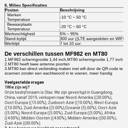
6.
Milieu
Specificaties
Posten
Beschrijving
Werken
-10 °C ~ 50 °C
Temperatuur
Bewaarplaats
-20 °C ~ 60 °C
Temperatuur
Werkvochtigheid
5% ~ 95%
Stand-bytijd
300 uur ((LTE aangesloten en WIFI u
Werktijd
7 tot 10 uur
De verschillen tussen MF982 en MT80
1.MF982 schermgrootte 1,44 inch,MT80 schermgrootte 1,77 inch
2.MT80 heeft twee antenne poorten
3.MT80 kan direct verbinding maken met wifi door de QR-code te
scannen zonder een wachtwoord in te voeren, meer handig
Veelgestelde vragen
1Wie zijn wij?
Onze bedrijfsnaam is Olax. We zijn gevestigd in Guangdong,
China, vanaf 2019, verkopen naar Noord-Amerika ((30.00%),
Oost-Europa ((15.00%), Zuidoost-Azië ((10.00%), West-Europa
((10.00%), Zuid-Amerika ((5.00%),Oceanië (5).00%), Oost-Azië
((5.00%), Noord-Europa ((5.00%), Zuid-Europa ((5.00%), Afrika
((4.00%), Midden-Oosten ((4.00%), Midden-Amerika ((00.00%),
Zuid-Azië ((00.00%).