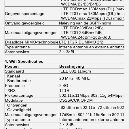
WCDMA:B2/B3/B4/B5
LTE FDD:max 150Mbps (DL) /max 5
Gegevenspercentage
LTE TDD:max 130Mbps ((DL) /min 3
WCDMA:max 21Mbps ((DL) /max 5,7
Ontvang gevoeligheid
Naleving van de 3GPP-norm
LTE FDD:23dBm±2dB;
Maximaal uitgangsvermogen
LTE TDD:23dBm±2dB;
WCDMA:24dBm+1dB/-3dB;
Draadloze MIMO-technologie
LTE 1T2R,DL MIMO 2*2
Type antenne
Interne antenne en externe antenne k
Antennewinst
2 ~ 3dBi
4.
Wifi
Specificaties
Posten
Beschrijving
Standaard
IEEE 802.11b/g/n
Kanaal
20 MHz, 40 MHz
Bandbreedte
Frequentie
2.4G
TXRX
1T1R
Piekpercentage
802.11b:11Mbps 802. 11g:54Mbps 80
Modulatie
DSSS/CCK,OFDM
Ontvangen
-82 dBm in 802.11b -72 dBm in 802.1
Gevoeligheid
Maximaal uitgangsvermogen
17dBm in 802.11b 15dBm in 802.11n
Type antenne
Interne antenne en externe antenne 
Antennewinst
2 ~ 3dBi