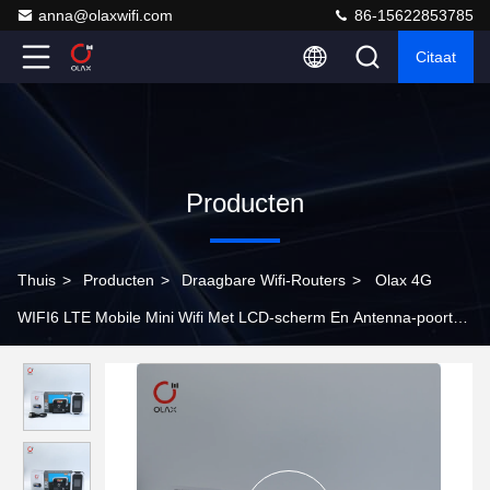
anna@olaxwifi.com
86-15622853785
Citaat
Producten
Thuis
>
Producten
>
Draagbare Wifi-Routers
>
Olax 4G
WIFI6 LTE Mobile Mini Wifi Met LCD-scherm En Antenna-poorten
QR-code scannen om Wifi te verbinden