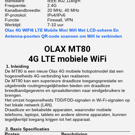
standaard:
IEEE 802.11b/g/n
Frequentie:
2.4G
Kanalbandbreedte:
20 MHz, 40 MHz
IP-protokol:
IPv4/IPv6
Functie:
Firewall, VPN
Werktijd:
7-10 uur
Olax 4G WIFI6 LTE Mobile Mini Wifi Met LCD-scherm En
Antenna-poorten QR-code scannen om Wifi te verbinden
OLAX MT80
4G LTE mobiele WiFi
1.
Inleiding
De MT80 is een nieuw Olax 4G mobiele hotspotmodel dat een
hogesnelheids 4G-verbinding kan realiseren.
De MT80 kan een superieure draadloze toegangsprestatie en
uitgebreide routingmogelijkheden bieden om draadloze
breedbandgegevens en spraakdiensten naar eindgebruikers te
brengen.
Het omzet hogesnelheids TDD/FDD-signalen in Wi-Fi-signalen op
het lokale netwerk (LAN).
Draadloze en bekabelde apparaten, waaronder mobiele
telefoons, laptops, tablets en andere slimme apparaten, kunnen
tegelijkertijd toegang krijgen tot het apparaat.
2.
Basis
Specificaties
Posten
Beschrijving