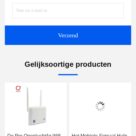
Verzend
Gelijksoortige producten
De Pro Openlucht4g Wifi
Het Mobiele Signaal Hulp