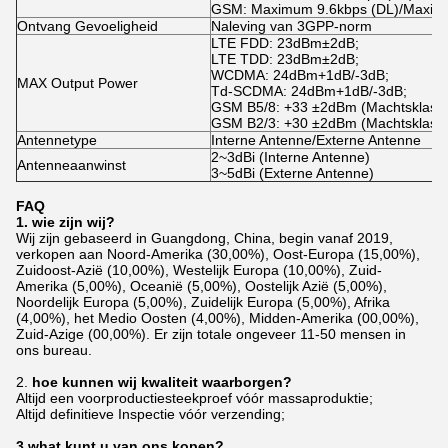
GSM: Maximum 9.6kbps (DL)/Maximu
Ontvang Gevoeligheid
Naleving van 3GPP-norm
LTE FDD: 23dBm±2dB;
LTE TDD: 23dBm±2dB;
WCDMA: 24dBm+1dB/-3dB;
MAX Output Power
Td-SCDMA: 24dBm+1dB/-3dB;
GSM B5/8: +33 ±2dBm (Machtsklasse
GSM B2/3: +30 ±2dBm (Machtsklasse
Antennetype
Interne Antenne/Externe Antenne
2~3dBi (Interne Antenne)
Antenneaanwinst
3~5dBi (Externe Antenne)
FAQ
1. wie zijn wij?
Wij zijn gebaseerd in Guangdong, China, begin vanaf 2019,
verkopen aan Noord-Amerika (30,00%), Oost-Europa (15,00%),
Zuidoost-Azië (10,00%), Westelijk Europa (10,00%), Zuid-
Amerika (5,00%), Oceanië (5,00%), Oostelijk Azië (5,00%),
Noordelijk Europa (5,00%), Zuidelijk Europa (5,00%), Afrika
(4,00%), het Medio Oosten (4,00%), Midden-Amerika (00,00%),
Zuid-Azige (00,00%). Er zijn totale ongeveer 11-50 mensen in
ons bureau.
2.
hoe kunnen wij kwaliteit waarborgen?
Altijd een voorproductiesteekproef vóór massaproduktie;
Altijd definitieve Inspectie vóór verzending;
3.what kunt u van ons kopen?