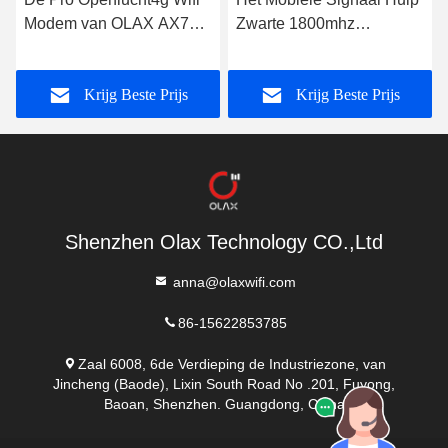
Modem van OLAX AX7
Zwarte 1800mhz
met Sim Card Slot
2100mhz 2600mhz van
5000mah 300mbps
OLAX WR01 4G LTE
Krijg Beste Prijs
Krijg Beste Prijs
Shenzhen Olax Technology CO.,Ltd
anna@olaxwifi.com
86-15622853785
Zaal 6008, 6de Verdieping de Industriezone, van
Jincheng (Baode), Lixin South Road No .201, Fuyong,
Baoan, Shenzhen. Guangdong, China