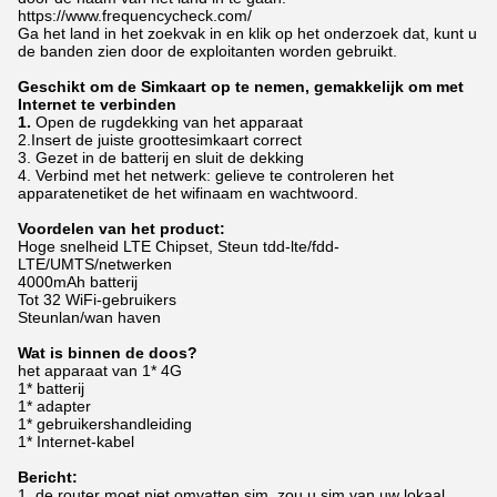
https://www.frequencycheck.com/
Ga het land in het zoekvak in en klik op het onderzoek dat, kunt u
de banden zien door de exploitanten worden gebruikt.
Geschikt om de Simkaart op te nemen, gemakkelijk om met
Internet te verbinden
1.
Open de rugdekking van het apparaat
2.Insert de juiste groottesimkaart correct
3. Gezet in de batterij en sluit de dekking
4. Verbind met het netwerk: gelieve te controleren het
apparatenetiket de het wifinaam en wachtwoord.
Voordelen van het product:
Hoge snelheid LTE Chipset, Steun tdd-lte/fdd-
LTE/UMTS/netwerken
4000mAh batterij
Tot 32 WiFi-gebruikers
Steunlan/wan haven
Wat is binnen de doos?
het apparaat van 1* 4G
1* batterij
1* adapter
1* gebruikershandleiding
1* Internet-kabel
Bericht:
1, de router moet niet omvatten sim, zou u sim van uw lokaal