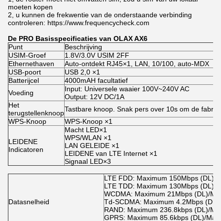
moeten kopen
2, u kunnen de frekwentie van de onderstaande verbinding
controleren: https://www.frequencycheck.com
De PRO Basisspecificaties van OLAX AX6
Punt
Beschrijving
USIM-Groef
1.8V/3.0V USIM 2FF
Ethernethaven
Auto-ontdekt RJ45×1, LAN, 10/100, auto-MDX
USB-poort
USB 2,0 ×1
Batterijcel
4000mAH facultatief
Input: Universele waaier 100V~240V AC
Voeding
Output: 12V DC/1A
Het
Tastbare knoop. Snak pers over 10s om de fabrie
terugstellenknoop
WPS-Knoop
WPS-Knoop ×1
Macht LED×1
WPS/WLAN ×1
LEIDENE
LAN GELEIDE ×1
Indicatoren
LEIDENE van LTE Internet ×1
Signaal LED×3
LTE FDD: Maximum 150Mbps (DL)/M
LTE TDD: Maximum 130Mbps (DL)/Mi
WCDMA: Maximum 21Mbps (DL)/Max
Datasnelheid
Td-SCDMA: Maximum 4.2Mbps (DL)/
RAND: Maximum 236.8kbps (DL)/Max
GPRS: Maximum 85.6kbps (DL)/Maxi