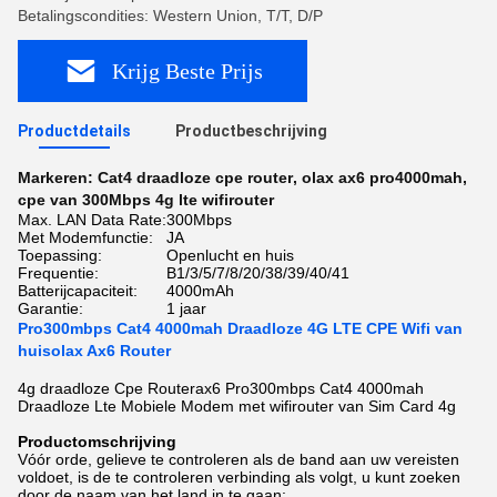
Betalingscondities: Western Union, T/T, D/P
Krijg Beste Prijs
Productdetails
Productbeschrijving
Markeren:
Cat4 draadloze cpe router
,
olax ax6 pro4000mah
,
cpe van 300Mbps 4g lte wifirouter
Max. LAN Data Rate:
300Mbps
Met Modemfunctie:
JA
Toepassing:
Openlucht en huis
Frequentie:
B1/3/5/7/8/20/38/39/40/41
Batterijcapaciteit:
4000mAh
Garantie:
1 jaar
Pro300mbps Cat4 4000mah Draadloze 4G LTE CPE Wifi van
huisolax Ax6 Router
4g draadloze Cpe Routerax6 Pro300mbps Cat4 4000mah
Draadloze Lte Mobiele Modem met wifirouter van Sim Card 4g
Productomschrijving
Vóór orde, gelieve te controleren als de band aan uw vereisten
voldoet, is de te controleren verbinding als volgt, u kunt zoeken
door de naam van het land in te gaan: