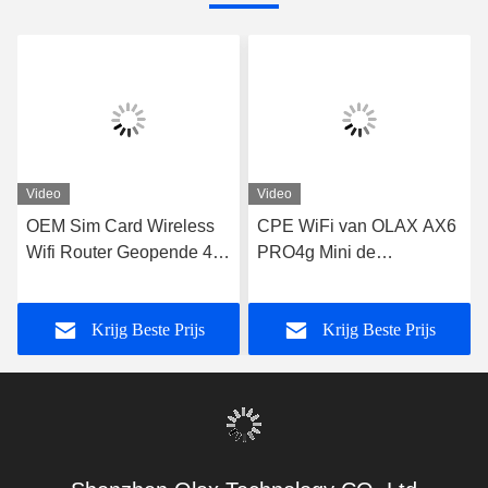
Video
Video
OEM Sim Card Wireless
CPE WiFi van OLAX AX6
Wifi Router Geopende 4G
PRO4g Mini de
Routerrj45 HAVEN OLAX
Machtsmodem TTL/IMEI
AX6 PRO
van de Router4000mah
Krijg Beste Prijs
Krijg Beste Prijs
Batterij