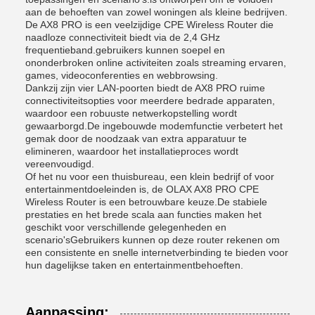
aan de behoeften van zowel woningen als kleine bedrijven.
De AX8 PRO is een veelzijdige CPE Wireless Router die
naadloze connectiviteit biedt via de 2,4 GHz
frequentieband.gebruikers kunnen soepel en
ononderbroken online activiteiten zoals streaming ervaren,
games, videoconferenties en webbrowsing.
Dankzij zijn vier LAN-poorten biedt de AX8 PRO ruime
connectiviteitsopties voor meerdere bedrade apparaten,
waardoor een robuuste netwerkopstelling wordt
gewaarborgd.De ingebouwde modemfunctie verbetert het
gemak door de noodzaak van extra apparatuur te
elimineren, waardoor het installatieproces wordt
vereenvoudigd.
Of het nu voor een thuisbureau, een klein bedrijf of voor
entertainmentdoeleinden is, de OLAX AX8 PRO CPE
Wireless Router is een betrouwbare keuze.De stabiele
prestaties en het brede scala aan functies maken het
geschikt voor verschillende gelegenheden en
scenario'sGebruikers kunnen op deze router rekenen om
een consistente en snelle internetverbinding te bieden voor
hun dagelijkse taken en entertainmentbehoeften.
Aanpassing: