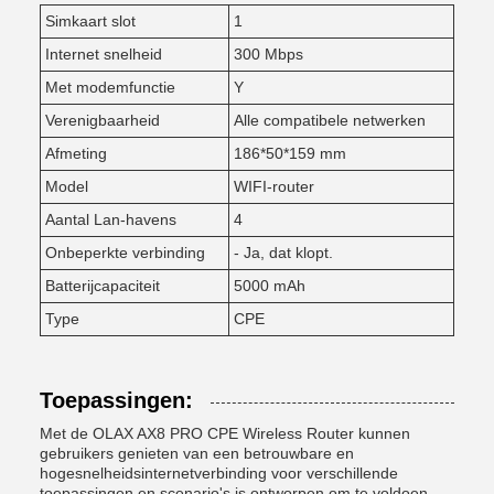
Simkaart slot
1
Internet snelheid
300 Mbps
Met modemfunctie
Y
Verenigbaarheid
Alle compatibele netwerken
Afmeting
186*50*159 mm
Model
WIFI-router
Aantal Lan-havens
4
Onbeperkte verbinding
- Ja, dat klopt.
Batterijcapaciteit
5000 mAh
Type
CPE
Toepassingen:
Met de OLAX AX8 PRO CPE Wireless Router kunnen
gebruikers genieten van een betrouwbare en
hogesnelheidsinternetverbinding voor verschillende
toepassingen en scenario's.is ontworpen om te voldoen