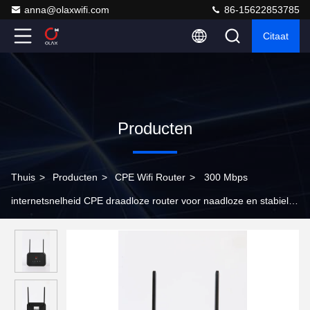
anna@olaxwifi.com
86-15622853785
Citaat
Producten
Thuis
>
Producten
>
CPE Wifi Router
>
300 Mbps
internetsnelheid CPE draadloze router voor naadloze en stabiele
verbinding