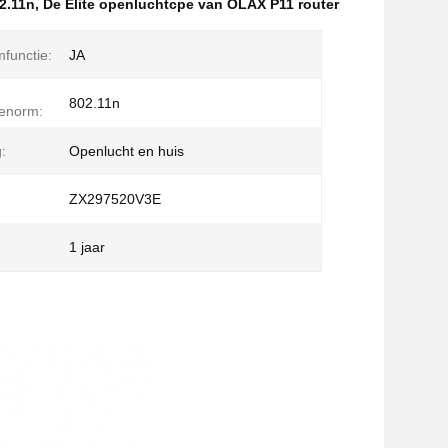
2.11n
,
De Elite openluchtcpe van OLAX P11 router
functie:
JA
802.11n
ienorm:
:
Openlucht en huis
ZX297520V3E
1 jaar