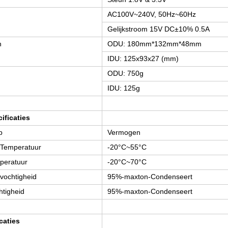
AC100V~240V, 50Hz~60Hz
Gelijkstroom 15V DC±10% 0.5A
n
ODU: 180mm*132mm*48mm
IDU: 125x93x27 (mm)
ODU: 750g
IDU: 125g
ificaties
p
Vermogen
Temperatuur
-20°C~55°C
peratuur
-20°C~70°C
vochtigheid
95%-maxton-Condenseert
tigheid
95%-maxton-Condenseert
caties