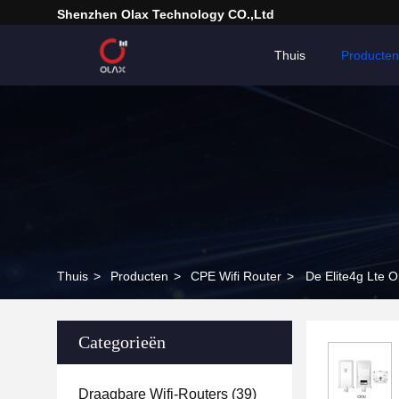
Shenzhen Olax Technology CO.,Ltd
Thuis
Producten
Thuis
>
Producten
>
CPE Wifi Router
>
De Elite4g Lte 
Categorieën
Draagbare Wifi-Routers
(39)