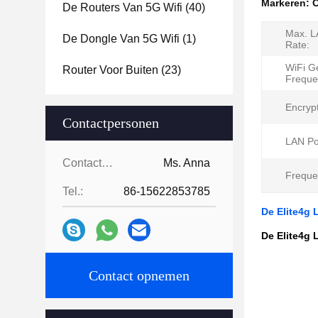
Markeren:
O
De Routers Van 5G Wifi
(40)
Max. L
De Dongle Van 5G Wifi
(1)
Rate:
WiFi G
Router Voor Buiten
(23)
Freque
Encrypt
Contactpersonen
LAN Po
Contactpersonen:
Ms. Anna
Freque
Tel.:
86-15622853785
De Elite4g 
De Elite4g 
Contact opnemen