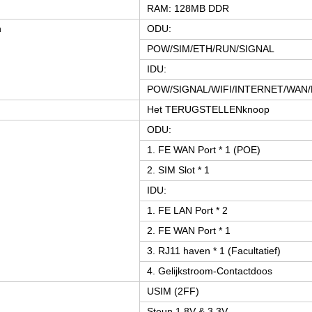
RAM: 128MB DDR
n
ODU:
POW/SIM/ETH/RUN/SIGNAL
IDU:
POW/SIGNAL/WIFI/INTERNET/WAN
Het TERUGSTELLENknoop
ODU:
1. FE WAN Port * 1 (POE)
2. SIM Slot * 1
IDU:
1. FE LAN Port * 2
2. FE WAN Port * 1
3. RJ11 haven * 1 (Facultatief)
4. Gelijkstroom-Contactdoos
USIM (2FF)
Steun 1.8V & 3.3V