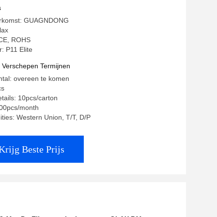
s
herkomst: GUAGNDONG
lax
: CE, ROHS
 P11 Elite
t Verschepen Termijnen
ntal: overeen te komen
cs
tails: 10pcs/carton
000pcs/month
ities: Western Union, T/T, D/P
Krijg Beste Prijs