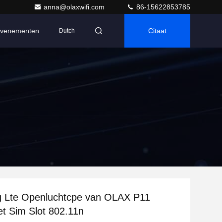
anna@olaxwifi.com
86-15622853785
venementen
Citaat
Dutch
g Lte Openluchtcpe van OLAX P11
t Sim Slot 802.11n