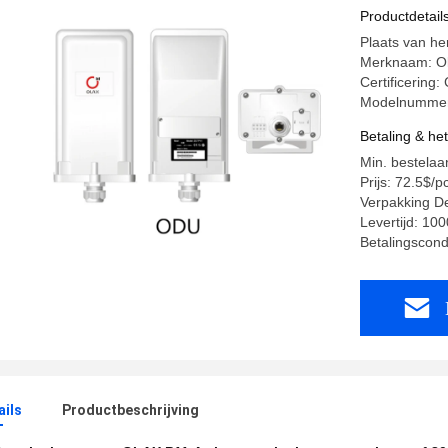
Productdetail
Plaats van 
Merknaam: O
Certificering
Modelnummer:
Betaling & he
Min. bestelaa
Prijs: 72.5$/p
Verpakking De
Levertijd: 10
Betalingscond
ails
Productbeschrijving