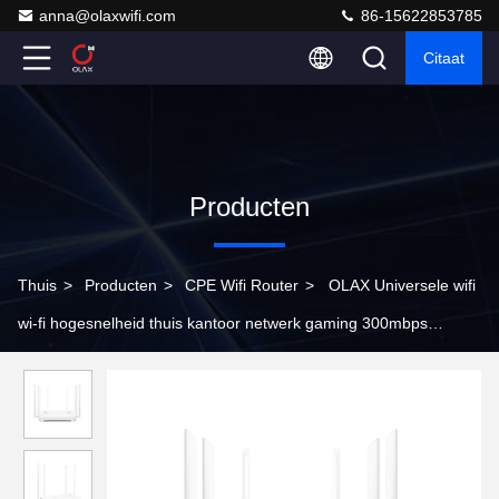
anna@olaxwifi.com
86-15622853785
Citaat
Producten
Thuis
>
Producten
>
CPE Wifi Router
>
OLAX Universele wifi
wi-fi hogesnelheid thuis kantoor netwerk gaming 300mbps
802.1g/b/n 4G internet router voor thuis