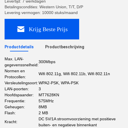
Levertijd: 7 werkdagen
Betalingscondities: Western Union, T/T, D/P
Levering vermogen: 10000 stuks/maand
Krijg Beste Prijs
Productdetails
Productbeschrijving
Max. LAN-
300Mbps
gegevenssnelheid:
Normen en
Wifi 802.11g, Wifi 802.11b, Wifi 802.11n
Protocollen:
Versleutelingsoort:
WPA2-PSK, WPA-PSK
LAN-poorten:
3
Hoofdspaander:
MT7628KN
Frequentie:
575MHz
Geheugen:
8MB
Flash:
2 MB
DC 5V/1A stroomvoorziening met positieve
Kracht:
buiten- en negatieve binnenkant