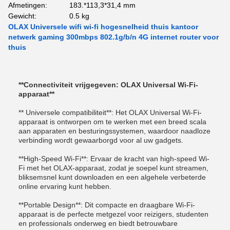
Afmetingen:
183.*113,3*31,4 mm
Gewicht:
0.5 kg
OLAX Universele wifi wi-fi hogesnelheid thuis kantoor
netwerk gaming 300mbps 802.1g/b/n 4G internet router voor
thuis
**Connectiviteit vrijgegeven: OLAX Universal Wi-Fi-
apparaat**
** Universele compatibiliteit**: Het OLAX Universal Wi-Fi-
apparaat is ontworpen om te werken met een breed scala
aan apparaten en besturingssystemen, waardoor naadloze
verbinding wordt gewaarborgd voor al uw gadgets.
**High-Speed Wi-Fi**: Ervaar de kracht van high-speed Wi-
Fi met het OLAX-apparaat, zodat je soepel kunt streamen,
bliksemsnel kunt downloaden en een algehele verbeterde
online ervaring kunt hebben.
**Portable Design**: Dit compacte en draagbare Wi-Fi-
apparaat is de perfecte metgezel voor reizigers, studenten
en professionals onderweg en biedt betrouwbare