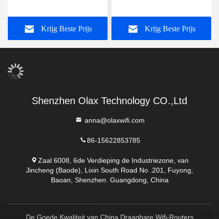
Routerrj45 HAVEN OLAX
Machtsmodem TTL/IMEI
AX6 PRO
van de Router4000mah
Krijg Beste Prijs
Krijg Beste Prijs
Batterij
Shenzhen Olax Technology CO.,Ltd
anna@olaxwifi.com
86-15622853785
Zaal 6008, 6de Verdieping de Industriezone, van
Jincheng (Baode), Lixin South Road No .201, Fuyong,
Baoan, Shenzhen. Guangdong, China
De Goede Kwaliteit van China Draagbare Wifi-Routers