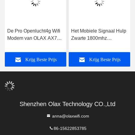
De Pro Openlucht4g Wifi
Het Mobiele Signaal Hulp
Modem van OLAX AX7
Zwarte 1800mhz
met Sim Card Slot
2100mhz 2600mhz van
5000mah 300mbps
OLAX WR01 4G LTE
Krijg Beste Prijs
Krijg Beste Prijs
Shenzhen Olax Technology CO.,Ltd
anna@olaxwifi.com
86-15622853785