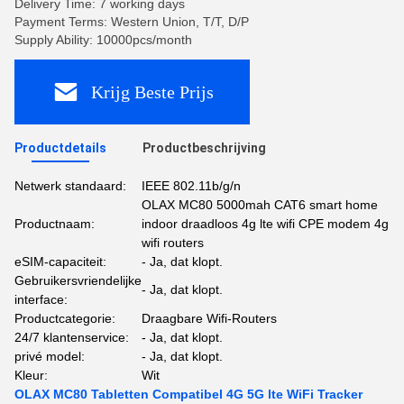
Delivery Time: 7 working days
Payment Terms: Western Union, T/T, D/P
Supply Ability: 10000pcs/month
Krijg Beste Prijs
Productdetails
Productbeschrijving
Netwerk standaard:
IEEE 802.11b/g/n
OLAX MC80 5000mah CAT6 smart home
Productnaam:
indoor draadloos 4g lte wifi CPE modem 4g
wifi routers
eSIM-capaciteit:
- Ja, dat klopt.
Gebruikersvriendelijke
- Ja, dat klopt.
interface:
Productcategorie:
Draagbare Wifi-Routers
24/7 klantenservice:
- Ja, dat klopt.
privé model:
- Ja, dat klopt.
Kleur:
Wit
OLAX MC80 Tabletten Compatibel 4G 5G lte WiFi Tracker