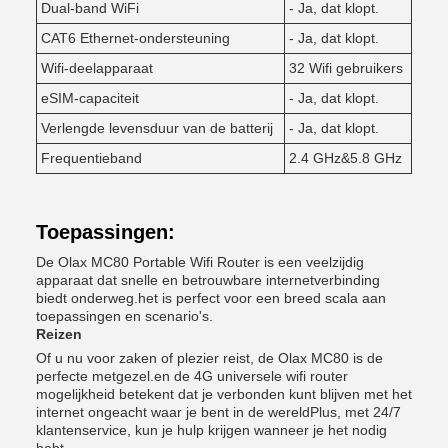
Dual-band WiFi
- Ja, dat klopt.
CAT6 Ethernet-ondersteuning
- Ja, dat klopt.
Wifi-deelapparaat
32 Wifi gebruikers
eSIM-capaciteit
- Ja, dat klopt.
Verlengde levensduur van de batterij
- Ja, dat klopt.
Frequentieband
2.4 GHz&5.8 GHz
Toepassingen:
De Olax MC80 Portable Wifi Router is een veelzijdig
apparaat dat snelle en betrouwbare internetverbinding
biedt onderweg.het is perfect voor een breed scala aan
toepassingen en scenario's.
Reizen
Of u nu voor zaken of plezier reist, de Olax MC80 is de
perfecte metgezel.en de 4G universele wifi router
mogelijkheid betekent dat je verbonden kunt blijven met het
internet ongeacht waar je bent in de wereldPlus, met 24/7
klantenservice, kun je hulp krijgen wanneer je het nodig