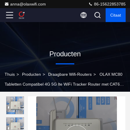
anna@olaxwifi.com
86-15622853785
Citaat
Producten
Thuis
>
Producten
>
Draagbare Wifi-Routers
>
OLAX MC80
Tabletten Compatibel 4G 5G lte WiFi Tracker Router met CAT6
Ethernet ondersteuning