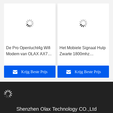
De Pro Openlucht4g Wifi
Het Mobiele Signaal Hulp
Modem van OLAX AX7
Zwarte 1800mhz
met Sim Card Slot
2100mhz 2600mhz van
5000mah 300mbps
OLAX WR01 4G LTE
Krijg Beste Prijs
Krijg Beste Prijs
Shenzhen Olax Technology CO.,Ltd