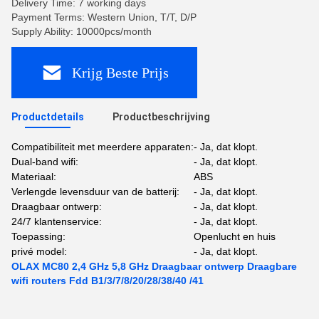
Delivery Time: 7 working days
Payment Terms: Western Union, T/T, D/P
Supply Ability: 10000pcs/month
Krijg Beste Prijs
Productdetails
Productbeschrijving
Compatibiliteit met meerdere apparaten:
- Ja, dat klopt.
Dual-band wifi:
- Ja, dat klopt.
Materiaal:
ABS
Verlengde levensduur van de batterij:
- Ja, dat klopt.
Draagbaar ontwerp:
- Ja, dat klopt.
24/7 klantenservice:
- Ja, dat klopt.
Toepassing:
Openlucht en huis
privé model:
- Ja, dat klopt.
OLAX MC80 2,4 GHz 5,8 GHz Draagbaar ontwerp Draagbare
wifi routers Fdd B1/3/7/8/20/28/38/40 /41