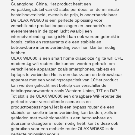
Guangdong, China. Het product heeft een
verpakkingsdetail van 60 stuks per doos, en de minimale
bestelhoeveelheid, evenals de prijs, is onderhandelbaar.
De OLAX WD680 is een perfecte oplossing voor
verschillende producttoepassingen en -scenario's.en
evenementen in de open lucht waarbij een
internetverbinding nodig isHet kan ook worden gebruikt in
hotels, cafés en restaurants die een stabiele en
betrouwbare internetverbinding voor hun klanten nodig
hebben.
OLAX WD680 is een smart home draadloze 4g lte wifi CPE
modem 4g wifi routers die kunnen worden gebruikt om
verschillende apparaten zoals smartphones, tablets en
laptops te verbinden.Het is een duurzaam en betrouwbaar
apparaat met een voedingscapaciteit van 10Het product
kan worden gekocht met behulp van verschillende
betalingsvoorwaarden zoals Western Union, T/T en D/P.
Tot slot is de OLAX WD680 een draagbare WiFi-router die
perfect is voor verschillende scenario's en
producttoepassingen.Het is een bypass router die een
stabiele en snelle internetverbinding kan bieden, zelfs in
gebieden met zwak signaalAls u een betrouwbare en
duurzame draagbare router nodig hebt, kunt u deze ook
gebruiken voor een mobiele router.OLAX WD680 is de
perfecte oplossing voor u.