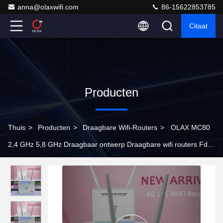
anna@olaxwifi.com
86-15622853785
Citaat
Producten
Thuis
>
Producten
>
Draagbare Wifi-Routers
>
OLAX MC80
2,4 GHz 5,8 GHz Draagbaar ontwerp Draagbare wifi routers Fdd
B1/3/7/8/20/28/38/40 /41