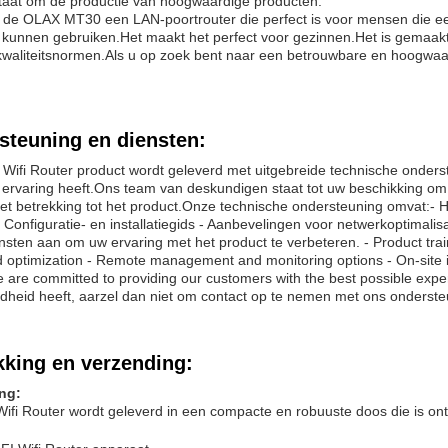
taat om de productie van hoogwaardige producten.
is de OLAX MT30 een LAN-poortrouter die perfect is voor mensen die 
 kunnen gebruiken.Het maakt het perfect voor gezinnen.Het is gemaak
kwaliteitsnormen.Als u op zoek bent naar een betrouwbare en hoogwaa
steuning en diensten:
Wifi Router product wordt geleverd met uitgebreide technische onders
ervaring heeft.Ons team van deskundigen staat tot uw beschikking om 
t betrekking tot het product.Onze technische ondersteuning omvat:- H
 Configuratie- en installatiegids - Aanbevelingen voor netwerkoptimalisa
nsten aan om uw ervaring met het product te verbeteren. - Product train
 optimization - Remote management and monitoring options - On-site in
 are committed to providing our customers with the best possible expe
dheid heeft, aarzel dan niet om contact op te nemen met ons onderst
kking en verzending:
ng:
ifi Router wordt geleverd in een compacte en robuuste doos die is o