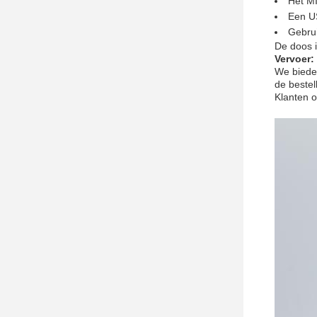
Het MI
Een U
Gebrui
De doos i
Vervoer:
We bieden
de bestel
Klanten 