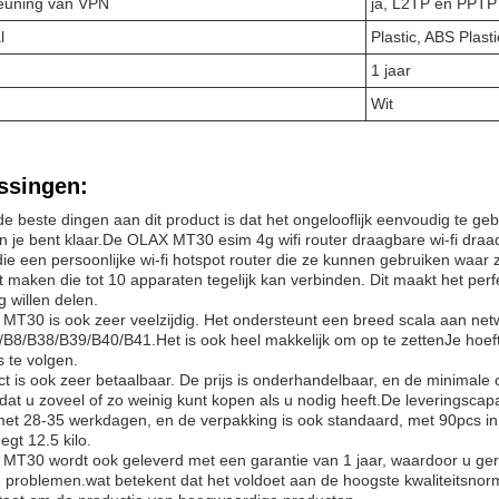
euning van VPN
ja, L2TP en PPTP
l
Plastic, ABS Plasti
1 jaar
Wit
ssingen:
e beste dingen aan dit product is dat het ongelooflijk eenvoudig te geb
 je bent klaar.De OLAX MT30 esim 4g wifi router draagbare wi-fi draadl
e een persoonlijke wi-fi hotspot router die ze kunnen gebruiken waar
t maken die tot 10 apparaten tegelijk kan verbinden. Dit maakt het per
g willen delen.
MT30 is ook zeer veelzijdig. Het ondersteunt een breed scala aan ne
B8/B38/B39/B40/B41.Het is ook heel makkelijk om op te zettenJe hoeft
s te volgen.
ct is ook zeer betaalbaar. De prijs is onderhandelbaar, en de minimale
dat u zoveel of zo weinig kunt kopen als u nodig heeft.De leveringscapac
 met 28-35 werkdagen, en de verpakking is ook standaard, met 90pcs 
gt 12.5 kilo.
T30 wordt ook geleverd met een garantie van 1 jaar, waardoor u gerus
 problemen.wat betekent dat het voldoet aan de hoogste kwaliteitsno