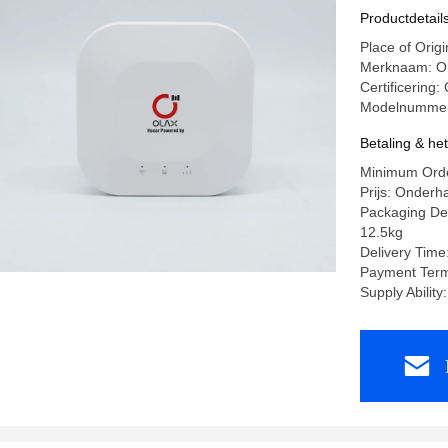
Productdetail
Place of Or
Merknaam: 
Certificering
Modelnumme
Betaling & he
Minimum Orde
Prijs: Onderh
Packaging Det
12.5kg
Delivery Time
Payment Term
Supply Abilit