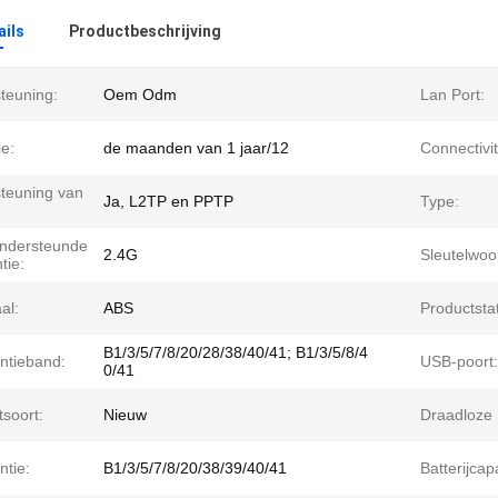
ails
Productbeschrijving
teuning:
Oem Odm
Lan Port:
e:
de maanden van 1 jaar/12
Connectivit
teuning van
Ja, L2TP en PPTP
Type:
ondersteunde
2.4G
Sleutelwoo
tie:
al:
ABS
Productsta
B1/3/5/7/8/20/28/38/40/41; B1/3/5/8/4
ntieband:
USB-poort:
0/41
soort:
Nieuw
Draadloze
ntie:
B1/3/5/7/8/20/38/39/40/41
Batterijcapa