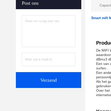
Post ons
Capacit
Smart mifi 
Produc
De MIFI W
waardoor
dBm±3 d
Een van d
surfen..
Een ander
persoonli
Verzend
Als het g
gebruike
Over het 
internetv