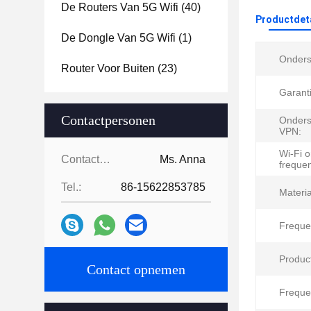
De Routers Van 5G Wifi
(40)
Productdet
De Dongle Van 5G Wifi
(1)
Onders
Router Voor Buiten
(23)
Garanti
Contactpersonen
Onders
VPN:
Wi-Fi 
Contactpersonen:
Ms. Anna
frequen
Tel.:
86-15622853785
Materia
Freque
Product
Contact opnemen
Freque