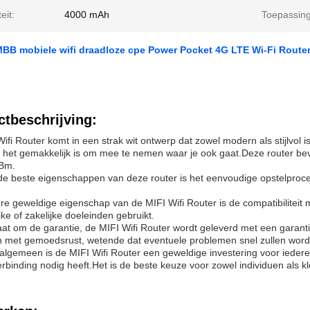
eit:
4000 mAh
Toepassing
MBB mobiele wifi draadloze cpe Power Pocket 4G LTE Wi-Fi Router
tbeschrijving:
ifi Router komt in een strak wit ontwerp dat zowel modern als stijlvol i
 het gemakkelijk is om mee te nemen waar je ook gaat.Deze router b
Bm.
e beste eigenschappen van deze router is het eenvoudige opstelproces
e geweldige eigenschap van de MIFI Wifi Router is de compatibilitei
jke of zakelijke doeleinden gebruikt.
aat om de garantie, de MIFI Wifi Router wordt geleverd met een garantie
n met gemoedsrust, wetende dat eventuele problemen snel zullen word
algemeen is de MIFI Wifi Router een geweldige investering voor iede
erbinding nodig heeft.Het is de beste keuze voor zowel individuen als k