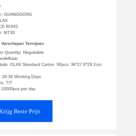
s
igin: GUANGDONG
OLAX
: CE ROHS
r: MT30
t Verschepen Termijnen
r Quantity: Negotiable
andelbaar
ails: OLAX Standard Carton :90pcs; 36*27.8*29.2cm;
: 28-35 Working Days
s: T/T
y: 10000pcs per day
Krijg Beste Prijs