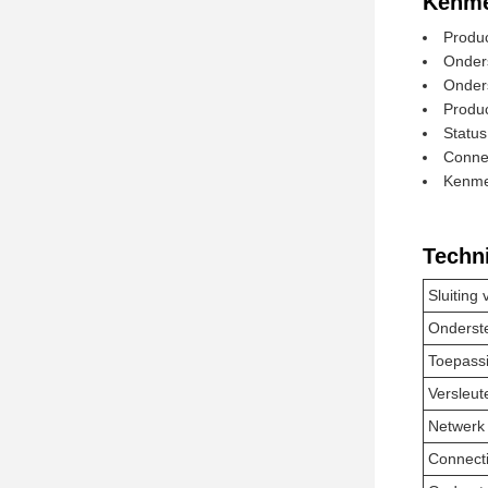
Kenme
Produc
Onder
Onder
Produc
Status
Connec
Kenmer
Techn
Sluiting
Onderst
Toepass
Versleut
Netwerk
Connecti