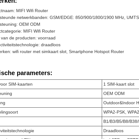
rken:
tnaam: MIFI Wifi Router
steunde netwerkbanden: GSM/EDGE: 850/900/1800/1900 MHz, UMTS
steuning: OEM ODM
tcategorie: MIFI Wifi Router
 van de producten: voorraad
tiviteitstechnologie: draadloos
ken: wifi router met simkaart slot, Smartphone Hotspot Router
ische parameters:
 voor SIM-kaarten
1 SIM-kaart slot
euning
OEM ODM
ing
Outdoor&Indoor H
elingsoort
WPA2-PSK, WPA2
B1/B3/B5/B8/B38
viteitstechnologie
Draadloos