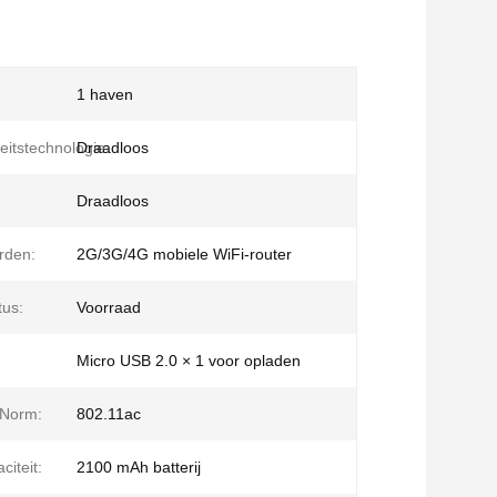
1 haven
eitstechnologie:
Draadloos
Draadloos
rden:
2G/3G/4G mobiele WiFi-router
tus:
Voorraad
Micro USB 2.0 × 1 voor opladen
 Norm:
802.11ac
citeit:
2100 mAh batterij