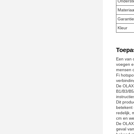
Onderst
Materiaa
Garantie
Kleur
Toepa
Een van d
voegen en
mensen di
Fi hotspo
verbindin
De OLAX 
B1/B3/B5/
instructie
Dit produ
betekent 
redelijk,
cm en wee
De OLAX M
geval van