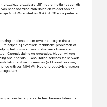
een draadloze draagbare MIFI-router nodig hebben die
t van hoogwaardige materialen en voldoet aan de
rdige MIFI Wifi routerDe OLAX MT30 is de perfecte
teuning en diensten om ervoor te zorgen dat u een
u te helpen bij eventuele technische problemen of
ulp bij het oplossen van problemen - Firmware-
tie - Garantieclaims en reparaties, bieden wij een
ing and tutorials - Consultation services for network
stallation and setup services (additional fees may
rience with our MIFI Wifi Router productAls u vragen
euningsteam.
ntworpen om het apparaat te beschermen tijdens het