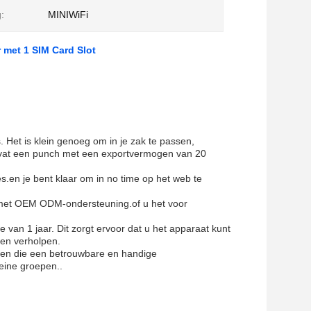
:
MINIWiFi
 met 1 SIM Card Slot
s. Het is klein genoeg om in je zak te passen,
evat een punch met een exportvermogen van 20
.en je bent klaar om in no time op het web te
t met OEM ODM-ondersteuning.of u het voor
 van 1 jaar. Dit zorgt ervoor dat u het apparaat kunt
en verholpen.
reen die een betrouwbare en handige
leine groepen..