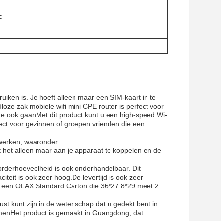
c
ruiken is. Je hoeft alleen maar een SIM-kaart in te
oze zak mobiele wifi mini CPE router is perfect voor
 ze ook gaanMet dit product kunt u een high-speed Wi-
fect voor gezinnen of groepen vrienden die een
twerken, waaronder
 het alleen maar aan je apparaat te koppelen en de
 orderhoeveelheid is ook onderhandelbaar. Dit
iteit is ook zeer hoog.De levertijd is ook zeer
in een OLAX Standard Carton die 36*27.8*29 meet.2
t kunt zijn in de wetenschap dat u gedekt bent in
rmenHet product is gemaakt in Guangdong, dat