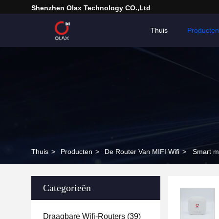
Shenzhen Olax Technology CO.,Ltd
Thuis
Producten
Thuis
>
Producten
>
De Router Van MIFI Wifi
>
Smart mi
Categorieën
Draagbare Wifi-Routers
(39)