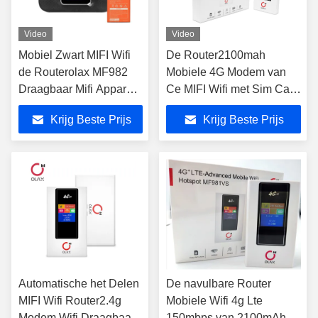
Video
Video
Mobiel Zwart MIFI Wifi
De Router2100mah
de Routerolax MF982
Mobiele 4G Modem van
Draagbaar Mifi Apparaat
Ce MIFI Wifi met Sim Card
van Cat4
Slot
Krijg Beste Prijs
Krijg Beste Prijs
Automatische het Delen
De navulbare Router
MIFI Wifi Router2.4g
Mobiele Wifi 4g Lte
Modem Wifi Draagbaar
150mbps van 2100mAh