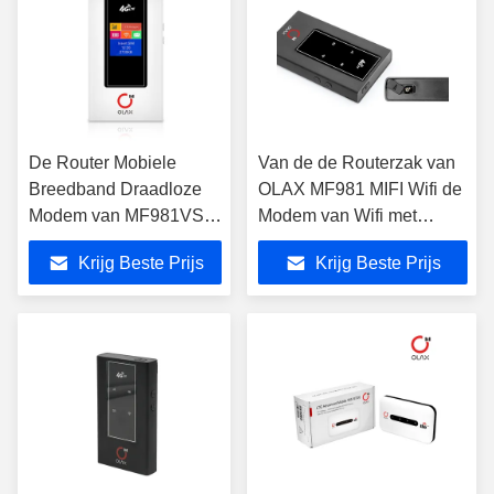
De Router Mobiele
Van de de Routerzak van
Breedband Draadloze
OLAX MF981 MIFI Wifi de
Modem van MF981VS
Modem van Wifi met
2100mAh MIFI Wifi met
Antennehaven die wordt
Krijg Beste Prijs
Krijg Beste Prijs
Sim Card Slot
geopend