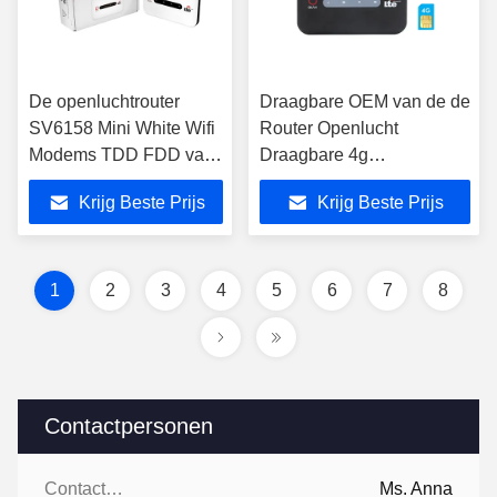
De openluchtrouter
Draagbare OEM van de de
SV6158 Mini White Wifi
Router Openlucht
Modems TDD FDD van
Draagbare 4g
MIFI Wifi
Breedbandmodem van
Krijg Beste Prijs
Krijg Beste Prijs
MIFI Wifi
1
2
3
4
5
6
7
8
Contactpersonen
Contactpersonen:
Ms. Anna