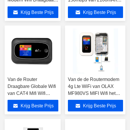
met Sim Card Slot
MIFI Wifi
Krijg Beste Prijs
Krijg Beste Prijs
Van de Router
Van de de Routermodem
Draagbare Globale Wifi
4g Lte WiFi van OLAX
van CAT4 Mifi Wifi
MF980VS MIFI Wifi het
Hotspot 150Mbps Grote
Apparaat TDD FDD voor
Krijg Beste Prijs
Krijg Beste Prijs
Capaciteitsbatterij
10 Apparaten