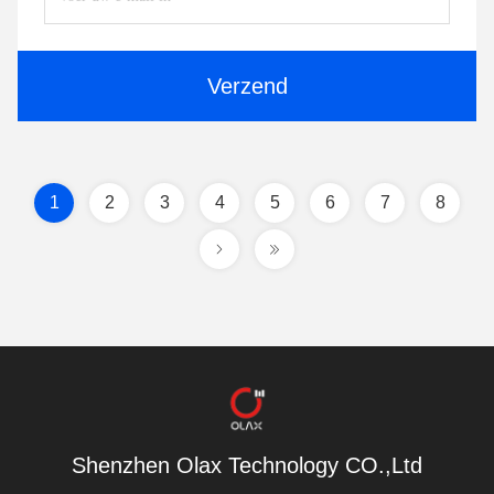
Verzend
1
2
3
4
5
6
7
8
Shenzhen Olax Technology CO.,Ltd