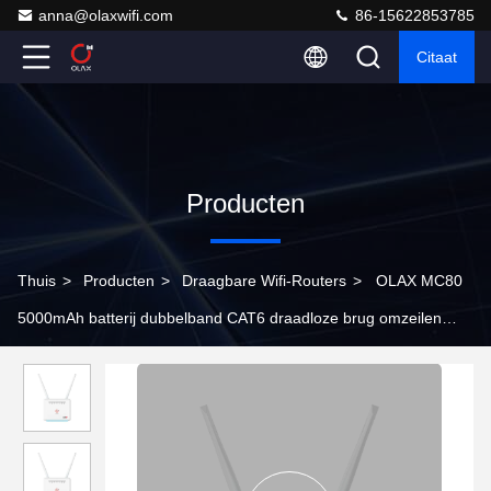
anna@olaxwifi.com
86-15622853785
Citaat
Producten
Thuis
>
Producten
>
Draagbare Wifi-Routers
>
OLAX MC80
5000mAh batterij dubbelband CAT6 draadloze brug omzeilen
afneembare antennes 4G LTE WiFi routers