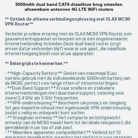
5000mAh dual band CAT6 draadloze brug omzeilen
afneembare antennes 4G LTE WiFi routers
** Ontdek de ultieme verbindingsoplossing met OLAX MC80
VPN Router**
Verbeter je online ervaring met de OLAX MC80 VPN Router, een
geavanceerd apparaat ontworpen om je een ongeëvenaarde
internetverbinding te bieden.Deze dual-band router zorgt
ervoor dat je verbonden blijft waar je ook gaat., die naadloze
internettoegang biedt voor al uw apparaten.
** Belangrijkste kenmerken:**
- **High-Capacity Battery:** Geniet van maximaal 8 uur
continu gebruik met de indrukwekkende 5000mAh batterij van
de MC80, perfect voor lange ritten of stroomstortingen.
- **Dual-Band Support:** Ervaar snellere en stabielere
internetverbindingen met dual-band support, catering voor
zowel 2,4 GHz als 5 GHz frequenties.
- **VPN-ondersteuning:** Bescherm uw privacy en toegang
tot geo-beperkte inhoud met ingebouwde VPN-ondersteuning,
zodat u veilig en onbeperkt kunt surfen.
- ** Draagbaar ontwerp:** Het compacte en lichtgewicht
ontwerp van de MC80 maakt hem tot de ideale reisgenoot, die
gemakkelijk in uw tas of zak past.
- ** Meerdere apparaten compatibiliteit:** Verbind tot 10
apparaten tegelijkertijd, waardoor het perfect is voor gezinnen,