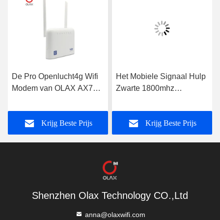
De Pro Openlucht4g Wifi
Het Mobiele Signaal Hulp
Modem van OLAX AX7
Zwarte 1800mhz
met Sim Card Slot
2100mhz 2600mhz van
5000mah 300mbps
OLAX WR01 4G LTE
Krijg Beste Prijs
Krijg Beste Prijs
Shenzhen Olax Technology CO.,Ltd
anna@olaxwifi.com