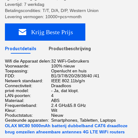
Levertijd: 7 werkdag
Betalingscondities: T/T, D/A, D/P, Western Union
Levering vermogen: 10000+pcs+month
Krijg Beste Prijs
Productdetails
Productbeschrijving
Wifi die Apparaat delen:
32 WiFi-Gebruikers
Voorwaarde:
100% nieuw
Toepassing:
Openlucht en huis
FDD:
B1/3/7/8/20/28/38/40 /41
Netwerk standaard:
IEEE 802.11b/g/n
Connectiviteit:
Draadloos
privé model:
- Ja, dat klopt.
LAN-poorten:
4
Materiaal:
ABS
Frequentieband:
2.4 GHz&5.8 GHz
Kleur:
Wit
Productstatus:
Nieuw
Gesteunde apparaten:
Smartphones, Tabletten, Laptops
OLAX MC80 5000mAh batterij dubbelband CAT6 draadloze
brug omzeilen afneembare antennes 4G LTE WiFi routers