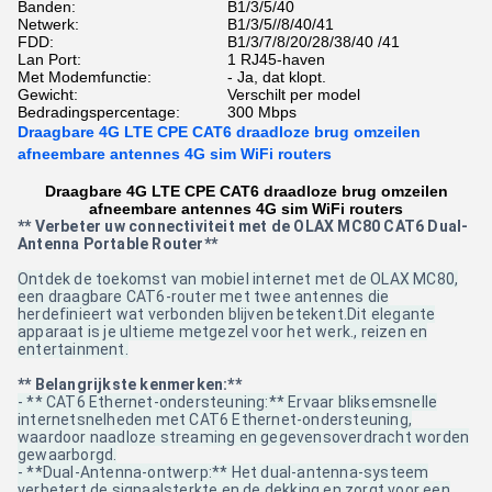
Banden:
B1/3/5/40
Netwerk:
B1/3/5//8/40/41
FDD:
B1/3/7/8/20/28/38/40 /41
Lan Port:
1 RJ45-haven
Met Modemfunctie:
- Ja, dat klopt.
Gewicht:
Verschilt per model
Bedradingspercentage:
300 Mbps
Draagbare 4G LTE CPE CAT6 draadloze brug omzeilen
afneembare antennes 4G sim WiFi routers
Draagbare 4G LTE CPE CAT6 draadloze brug omzeilen
afneembare antennes 4G sim WiFi routers
** Verbeter uw connectiviteit met de OLAX MC80 CAT6 Dual-
Antenna Portable Router**
Ontdek de toekomst van mobiel internet met de OLAX MC80,
een draagbare CAT6-router met twee antennes die
herdefinieert wat verbonden blijven betekent.Dit elegante
apparaat is je ultieme metgezel voor het werk., reizen en
entertainment.
** Belangrijkste kenmerken:**
- ** CAT6 Ethernet-ondersteuning:** Ervaar bliksemsnelle
internetsnelheden met CAT6 Ethernet-ondersteuning,
waardoor naadloze streaming en gegevensoverdracht worden
gewaarborgd.
- **Dual-Antenna-ontwerp:** Het dual-antenna-systeem
verbetert de signaalsterkte en de dekking en zorgt voor een