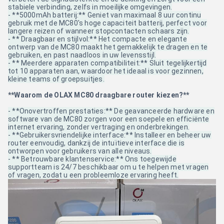
stabiele verbinding, zelfs in moeilijke omgevingen.
- **5000mAh batterij:** Geniet van maximaal 8 uur continu
gebruik met de MC80's hoge capaciteit batterij, perfect voor
langere reizen of wanneer stopcontacten schaars zijn.
- ** Draagbaar en stijlvol:** Het compacte en elegante
ontwerp van de MC80 maakt het gemakkelijk te dragen en te
gebruiken, en past naadloos in uw levensstijl.
- ** Meerdere apparaten compatibiliteit:** Sluit tegelijkertijd
tot 10 apparaten aan, waardoor het ideaal is voor gezinnen,
kleine teams of groepsuitjes.
**Waarom de OLAX MC80 draagbare router kiezen?**
- **Onovertroffen prestaties:** De geavanceerde hardware en
software van de MC80 zorgen voor een soepele en efficiënte
internet ervaring, zonder vertraging en onderbrekingen.
- **Gebruikersvriendelijke interface:** Installeer en beheer uw
router eenvoudig, dankzij de intuïtieve interface die is
ontworpen voor gebruikers van alle niveaus.
- ** Betrouwbare klantenservice:** Ons toegewijde
supportteam is 24/7 beschikbaar om u te helpen met vragen
of vragen, zodat u een probleemloze ervaring heeft.