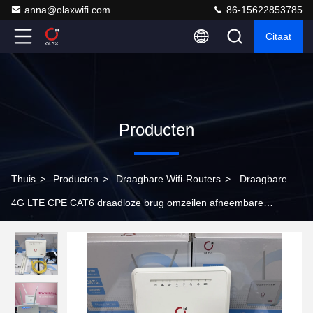
anna@olaxwifi.com
86-15622853785
Citaat
Producten
Thuis
>
Producten
>
Draagbare Wifi-Routers
>
Draagbare
4G LTE CPE CAT6 draadloze brug omzeilen afneembare
antennes 4G sim WiFi routers