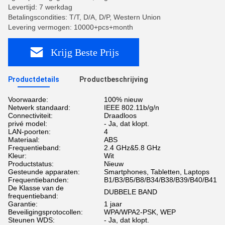
Levertijd: 7 werkdag
Betalingscondities: T/T, D/A, D/P, Western Union
Levering vermogen: 10000+pcs+month
Krijg Beste Prijs
Productdetails
Productbeschrijving
Voorwaarde:
100% nieuw
Netwerk standaard:
IEEE 802.11b/g/n
Connectiviteit:
Draadloos
privé model:
- Ja, dat klopt.
LAN-poorten:
4
Materiaal:
ABS
Frequentieband:
2.4 GHz&5.8 GHz
Kleur:
Wit
Productstatus:
Nieuw
Gesteunde apparaten:
Smartphones, Tabletten, Laptops
Frequentiebanden:
B1/B3/B5/B8/B34/B38/B39/B40/B41
De Klasse van de
DUBBELE BAND
frequentieband:
Garantie:
1 jaar
Beveiligingsprotocollen:
WPA/WPA2-PSK, WEP
Steunen WDS:
- Ja, dat klopt.