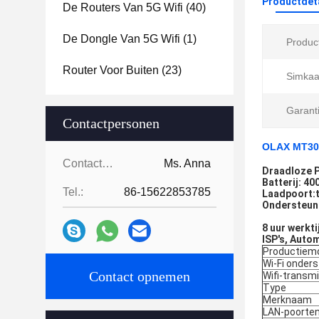
Productdet
De Routers Van 5G Wifi
(40)
De Dongle Van 5G Wifi
(1)
Produc
Router Voor Buiten
(23)
Simkaa
Garanti
Contactpersonen
OLAX MT30 M
Contactpersonen:
Ms. Anna
Draadloze P
Batterij: 4
Tel.:
86-15622853785
Laadpoort:
Ondersteun
8 uur werkt
ISP's, Auto
Productiem
Wi-Fi onder
Contact opnemen
Wifi-transm
Type
Merknaam
LAN-poorte