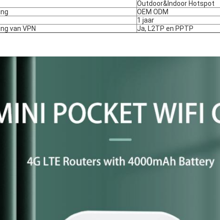
Outdoor&Indoor Hotspot
ing
OEM ODM
1 jaar
ing van VPN
Ja, L2TP en PPTP