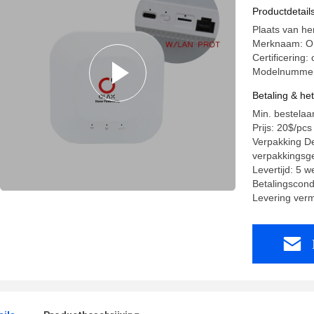
router me
Productdetail
Plaats van h
Merknaam: 
Certificering
Modelnumme
Betaling & he
Min. bestelaan
Prijs: 20$/pcs
Verpakking De
verpakkingsg
Levertijd: 5 
Betalingscond
Levering ver