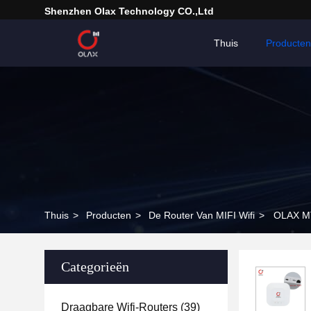
Shenzhen Olax Technology CO.,Ltd
Thuis
Producten
Thuis
>
Producten
>
De Router Van MIFI Wifi
>
OLAX MT3
Categorieën
Draagbare Wifi-Routers
(39)