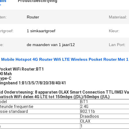
ails
Productbeschrijving
ten:
Router
Materiaal:
rtgroef:
1 simkaartgroef
Kleur:
e:
de maanden van 1 jaar/12
Lan Port:
obile Hotspot 4G Router Wifi LTE Wireless Pocket Router Met 1 L
ocket WiFi Router:
BT1
000 Mah
type-C
ingsband 1:
B1/3/5/7/8/20/38/40/41
ijd Ondersteuning: 8 apparaten OLAX Smart Connection TTL/IMEI Vas
matisch WiFi delen 4G LTE tot 150mbps ((DL)/50mbps ((UL)
odel
BT1
steunde frequentie
2.4G
issie standaard
802.11b
Draadloos
OLAX
n
1