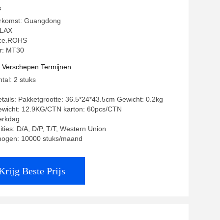
t simkaart slot
s
erkomst: Guangdong
OLAX
: ce.ROHS
r: MT30
t Verschepen Termijnen
tal: 2 stuks
tails: Pakketgrootte: 36.5*24*43.5cm Gewicht: 0.2kg
ewicht: 12.9KG/CTN karton: 60pcs/CTN
werkdag
ities: D/A, D/P, T/T, Western Union
mogen: 10000 stuks/maand
Krijg Beste Prijs