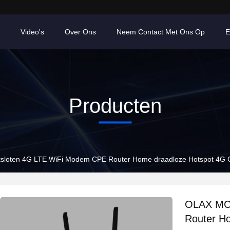
Video's
Over Ons
Neem Contact Met Ons Op
E
Producten
loten 4G LTE WiFi Modem CPE Router Home draadloze Hotspot 4G C
OLAX MC6
Router H