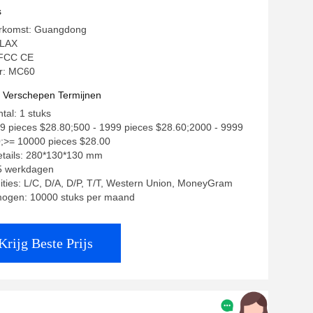
et SIM Card Slot
s
erkomst: Guangdong
OLAX
: FCC CE
r: MC60
t Verschepen Termijnen
tal: 1 stuks
499 pieces $28.80;500 - 1999 pieces $28.60;2000 - 9999
0;>= 10000 pieces $28.00
etails: 280*130*130 mm
15 werkdagen
ities: L/C, D/A, D/P, T/T, Western Union, MoneyGram
mogen: 10000 stuks per maand
Krijg Beste Prijs