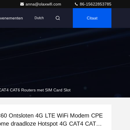
anna@olaxwifi.com
86-15622853785
venementen
Citaat
Dutch
AT4 CAT6 Routers met SIM Card Slot
0 Ontsloten 4G LTE WiFi Modem CPE
ome draadloze Hotspot 4G CAT4 CAT6