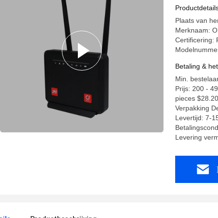
Routers m
Productdetail
Plaats van h
Merknaam: 
Certificering
Modelnumme
Betaling & he
Min. bestelaan
Prijs: 200 - 
pieces $28.2
Verpakking D
Levertijd: 7-
Betalingscond
Levering ver