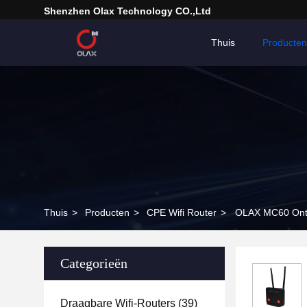
Shenzhen Olax Technology CO.,Ltd
Thuis
Producten
Thuis
>
Producten
>
CPE Wifi Router
>
OLAX MC60 Onts
Categorieën
Draagbare Wifi-Routers
(39)