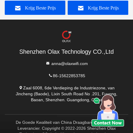
Draagbare Mobiele
van Cat4
Krijg Beste Prijs
Krijg Beste Prijs
Shenzhen Olax Technology CO.,Ltd
anna@olaxwifi.com
86-15622853785
Zaal 6008, 6de Verdieping de Industriezone, van
Jincheng (Baode), Lixin South Road No .201, Fuyong,
Baoan, Shenzhen. Guangdong, China
De Goede Kwaliteit van China Draagbare Wifi-Routers
Leverancier. Copyright © 2022-2026 Shenzhen Olax