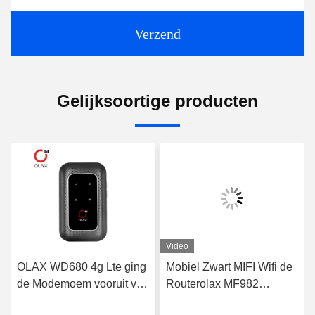
Verzend
Gelijksoortige producten
Video
OLAX WD680 4g Lte ging
Mobiel Zwart MIFI Wifi de
de Modemoem vooruit van
Routerolax MF982
Wifi van de Zakrouter
Draagbaar Mifi Apparaat