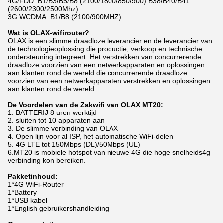
4G/FDD: B1/B3/B5/B8 (2100/1800/850/900) B38/B40/B41
(2600/2300/2500Mhz)
3G WCDMA: B1/B8 (2100/900MHZ)
Wat is OLAX-wifirouter?
OLAX is een slimme draadloze leverancier en de leverancier van
de technologieoplossing die productie, verkoop en technische
ondersteuning integreert. Het verstrekken van concurrerende
draadloze voorzien van een netwerkapparaten en oplossingen
aan klanten rond de wereld die concurrerende draadloze
voorzien van een netwerkapparaten verstrekken en oplossingen
aan klanten rond de wereld.
De Voordelen van de Zakwifi van OLAX MT20:
1. BATTERIJ 8 uren werktijd
2. sluiten tot 10 apparaten aan
3. De slimme verbinding van OLAX
4. Open lijn voor al ISP, het automatische WiFi-delen
5. 4G LTE tot 150Mbps (DL)/50Mbps (UL)
6.MT20 is mobiele hotspot van nieuwe 4G die hoge snelheids4g
verbinding kon bereiken.
Pakketinhoud:
1*4G WiFi-Router
1*Battery
1*USB kabel
1*English gebruikershandleiding