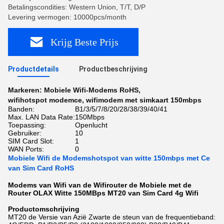
Betalingscondities: Western Union, T/T, D/P
Levering vermogen: 10000pcs/month
Krijg Beste Prijs
Productdetails
Productbeschrijving
Markeren:
Mobiele Wifi-Modems RoHS
,
wifihotspot modemce
,
wifimodem met simkaart 150mbps
Banden:
B1/3/5/7/8/20/28/38/39/40/41
Max. LAN Data Rate:
150Mbps
Toepassing:
Openlucht
Gebruiker:
10
SIM Card Slot:
1
WAN Ports:
0
Mobiele Wifi de Modemshotspot van witte 150mbps met Ce
van Sim Card RoHS
Modems van Wifi van de Wifirouter de Mobiele met de
Router OLAX Witte 150MBps MT20 van Sim Card 4g Wifi
Productomschrijving
MT20 de Versie van Azië Zwarte de steun van de frequentieband: