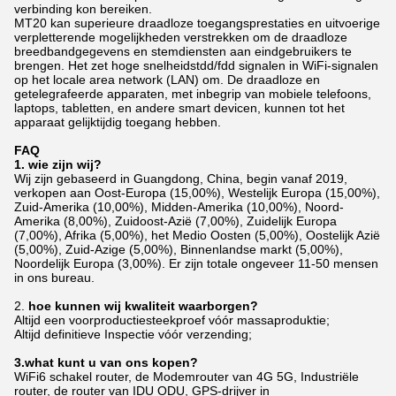
verbinding kon bereiken.
MT20 kan superieure draadloze toegangsprestaties en uitvoerige
verpletterende mogelijkheden verstrekken om de draadloze
breedbandgegevens en stemdiensten aan eindgebruikers te
brengen. Het zet hoge snelheidstdd/fdd signalen in WiFi-signalen
op het locale area network (LAN) om. De draadloze en
getelegrafeerde apparaten, met inbegrip van mobiele telefoons,
laptops, tabletten, en andere smart devicen, kunnen tot het
apparaat gelijktijdig toegang hebben.
FAQ
1. wie zijn wij?
Wij zijn gebaseerd in Guangdong, China, begin vanaf 2019,
verkopen aan Oost-Europa (15,00%), Westelijk Europa (15,00%),
Zuid-Amerika (10,00%), Midden-Amerika (10,00%), Noord-
Amerika (8,00%), Zuidoost-Azië (7,00%), Zuidelijk Europa
(7,00%), Afrika (5,00%), het Medio Oosten (5,00%), Oostelijk Azië
(5,00%), Zuid-Azige (5,00%), Binnenlandse markt (5,00%),
Noordelijk Europa (3,00%). Er zijn totale ongeveer 11-50 mensen
in ons bureau.
2.
hoe kunnen wij kwaliteit waarborgen?
Altijd een voorproductiesteekproef vóór massaproduktie;
Altijd definitieve Inspectie vóór verzending;
3.what kunt u van ons kopen?
WiFi6 schakel router, de Modemrouter van 4G 5G, Industriële
router, de router van IDU ODU, GPS-drijver in