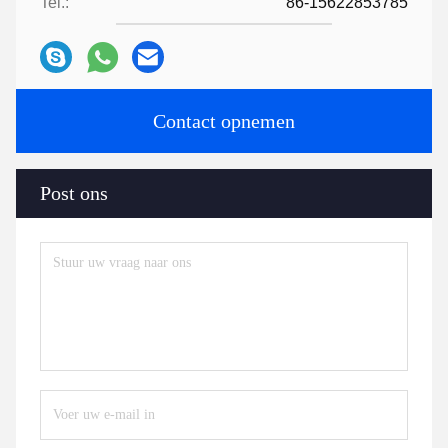
Tel.:
86-15622853785
Contact opnemen
Post ons