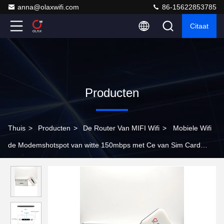
anna@olaxwifi.com
86-15622853785
Citaat
Producten
Thuis
>
Producten
>
De Router Van MIFI Wifi
>
Mobiele Wifi
de Modemshotspot van witte 150mbps met Ce van Sim Card
RoHS