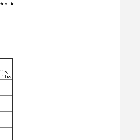
den Lte.
11n,
2.11ax