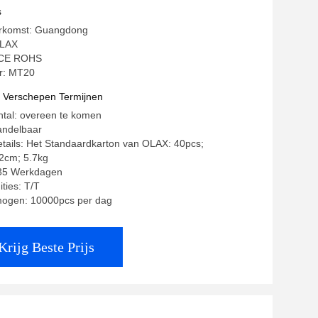
ifi Router van Sim Card Slot 4G
s
erkomst: Guangdong
OLAX
: CE ROHS
r: MT20
t Verschepen Termijnen
ntal: overeen te komen
andelbaar
tails: Het Standaardkarton van OLAX: 40pcs;
.2cm; 5.7kg
-35 Werkdagen
ties: T/T
mogen: 10000pcs per dag
Krijg Beste Prijs