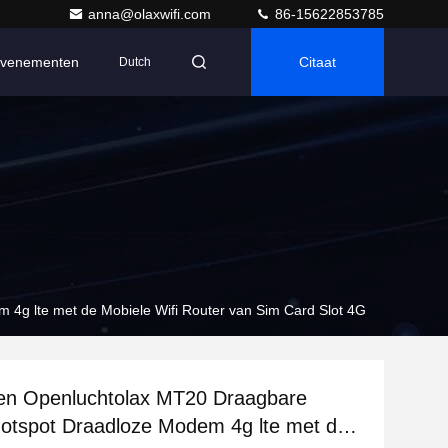
anna@olaxwifi.com
86-15622853785
venementen
Citaat
Dutch
4g lte met de Mobiele Wifi Router van Sim Card Slot 4G
ten Openluchtolax MT20 Draagbare
otspot Draadloze Modem 4g lte met de