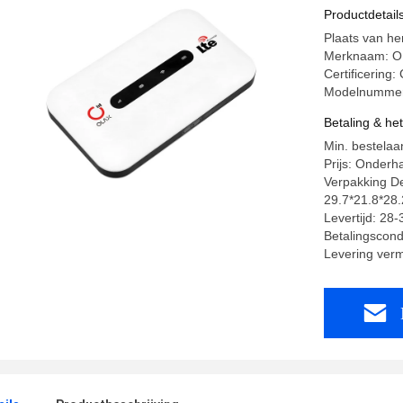
Mobiele W
Productdetail
Plaats van h
Merknaam: 
Certificering
Modelnumme
Betaling & he
Min. bestelaa
Prijs: Onderh
Verpakking De
29.7*21.8*28
Levertijd: 28
Betalingscondi
Levering ver