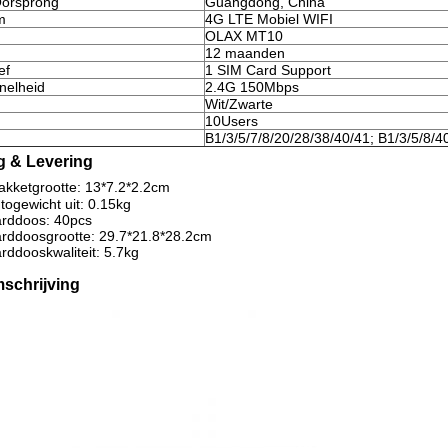
Oorsprong
Guangdong, China
m
4G LTE Mobiel WIFI
OLAX MT10
12 maanden
ef
1 SIM Card Support
nelheid
2.4G 150Mbps
Wit/Zwarte
10Users
B1/3/5/7/8/20/28/38/40/41; B1/3/5/8/4
g & Levering
akketgrootte: 13*7.2*2.2cm
togewicht uit: 0.15kg
rddoos: 40pcs
rddoosgrootte: 29.7*21.8*28.2cm
ddooskwaliteit: 5.7kg
schrijving