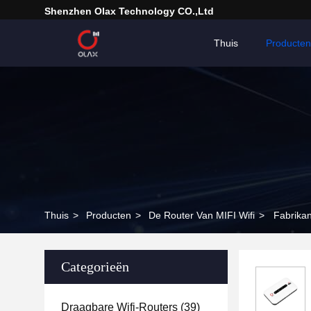
Shenzhen Olax Technology CO.,Ltd
Thuis
Producten
Thuis
>
Producten
>
De Router Van MIFI Wifi
>
Fabrika
Categorieën
Draagbare Wifi-Routers
(39)