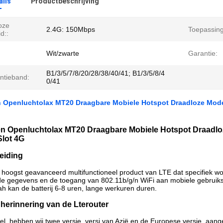
ails
Productbeschrijving
oze
2.4G: 150Mbps
Toepassing
d::
Wit/zwarte
Garantie:
B1/3/5/7/8/20/28/38/40/41; B1/3/5/8/4
ntieband:
0/41
n Openluchtolax MT20 Draagbare Mobiele Hotspot Draadloze Modem
en Openluchtolax MT20 Draagbare Mobiele Hotspot Draadloz
Slot 4G
eiding
 hoogst geavanceerd multifunctioneel product van LTE dat specifiek w
e gegevens en de toegang van 802.11b/g/n WiFi aan mobiele gebruiksscen
 kan de batterij 6-8 uren, lange werkuren duren.
herinnering van de Lterouter
el, hebben wij twee versie, versi van Azië en de Europese versie, aange