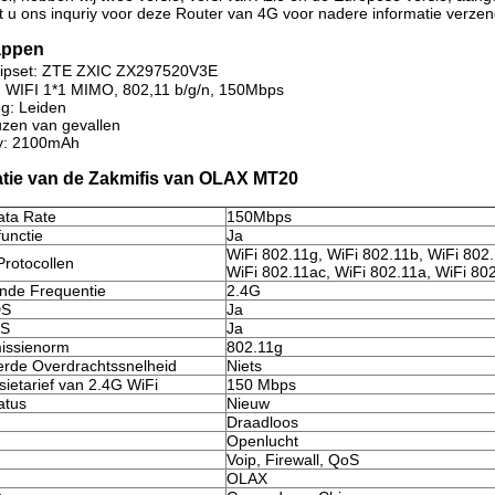
 u ons inquriy voor deze Router van 4G voor nadere informatie verzen
appen
ipset:
ZTE ZXIC ZX297520V3E
 WIFI 1*1 MIMO, 802,11 b/g/n, 150Mbps
g: Leiden
zen van gevallen
y: 2100mAh
atie van de Zakmifis van OLAX MT20
ata Rate
150Mbps
unctie
Ja
WiFi 802.11g, WiFi 802.11b, WiFi 802.
rotocollen
WiFi 802.11ac, WiFi 802.11a, WiFi 80
nde Frequentie
2.4G
DS
Ja
PS
Ja
issienorm
802.11g
erde Overdrachtssnelheid
Niets
ietarief van 2.4G WiFi
150 Mbps
atus
Nieuw
Draadloos
Openlucht
Voip, Firewall, QoS
OLAX