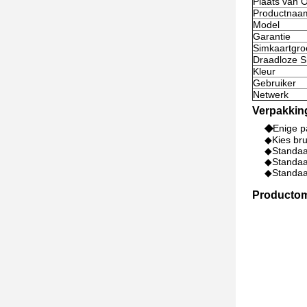
Plaats van 
Productnaa
Model
Garantie
Simkaartgro
Draadloze S
Kleur
Gebruiker
Netwerk
Verpakkin
◆
Enige p
◆Kies bru
◆Standaa
◆Standaa
◆Standaar
Productom