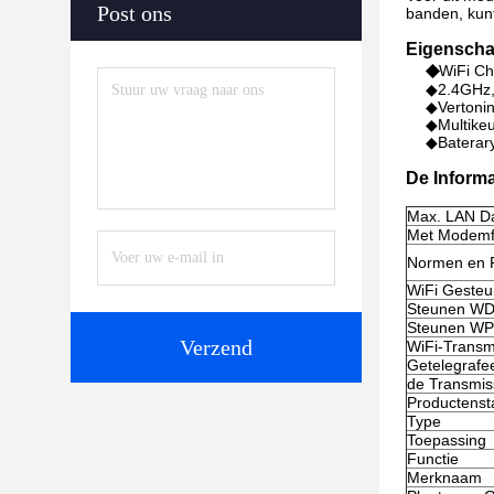
Post ons
banden, kunt
Eigensch
◆
WiFi Ch
◆
2.4GHz,
◆Vertonin
◆Multikeu
◆Baterar
De Inform
Max. LAN D
Met Modemf
Normen en P
WiFi Gesteu
Steunen W
Steunen W
Verzend
WiFi-Transm
Getelegrafe
de Transmiss
Productenst
Type
Toepassing
Functie
Merknaam