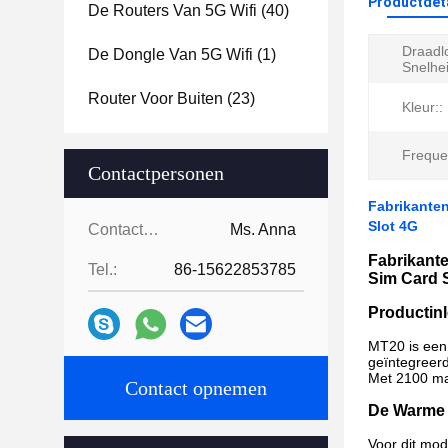
Productdet
De Routers Van 5G Wifi
(40)
Draadl
De Dongle Van 5G Wifi
(1)
Snelhei
Router Voor Buiten
(23)
Kleur::
Freque
Contactpersonen
Fabrikante
Slot 4G
Contactpersonen:
Ms. Anna
Fabrikant
Tel.:
86-15622853785
Sim Card 
Productinl
MT20 is een
geïntegreerd
Met 2100 mah
Contact opnemen
De Warme 
Voor dit mod