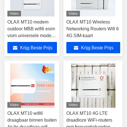
Video
Video
OLAX MT10 modem
OLAX MT10 Wireless
outdoor MBB wifi6 esim
Networking Routers Wifi 6
vsim universele modem
4G SIM-kaart
5G mobiele wifi hotspot
Krijg Beste Prijs
Krijg Beste Prijs
wifi router simkaart
Video
Video
OLAX MT10 wifi6
OLAX MT10 4G LTE
draagbaar binnen buiten
draadloze WiFi-routers
4g lte draadloze wifi
met frequentiebanden