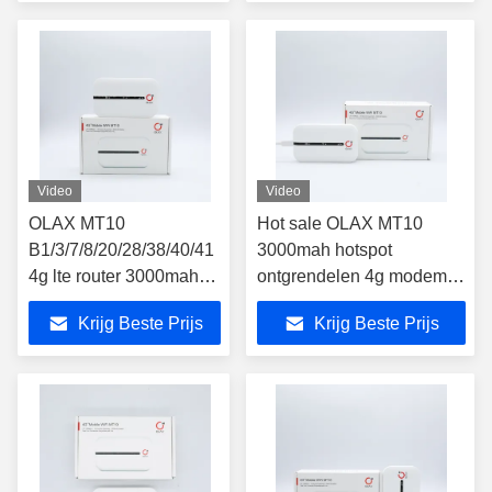
Video
Video
OLAX MT10
Hot sale OLAX MT10
B1/3/7/8/20/28/38/40/41
3000mah hotspot
4g lte router 3000mah
ontgrendelen 4g modem
batterij router 4g
wifi router lte modem wifi
Krijg Beste Prijs
Krijg Beste Prijs
150mbps draadloze
router wifi 4g router met
router
simkaart