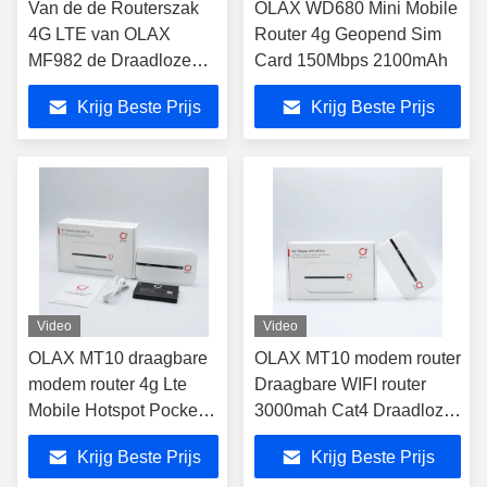
Van de de Routerszak
OLAX WD680 Mini Mobile
4G LTE van OLAX
Router 4g Geopend Sim
MF982 de Draadloze
Card 150Mbps 2100mAh
Wifi Zak Wifi Mobiele
Krijg Beste Prijs
Krijg Beste Prijs
150Mbps
Video
Video
OLAX MT10 draagbare
OLAX MT10 modem router
modem router 4g Lte
Draagbare WIFI router
Mobile Hotspot Pocket
3000mah Cat4 Draadloze
Wifi Met Simkaart Slot
Hotspot 4G LTE wifi
Krijg Beste Prijs
Krijg Beste Prijs
4g Wifi Router
Mobiele router