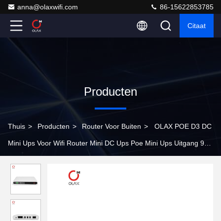
anna@olaxwifi.com
86-15622853785
Citaat
Producten
Thuis
>
Producten
>
Router Voor Buiten
>
OLAX POE D3 DC
Mini Ups Voor Wifi Router Mini DC Ups Poe Mini Ups Uitgang 9v
12v 15v Stroomvoorziening