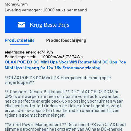
MoneyGram
Levering vermogen: 10000 stuks per maand
Krijg Beste Prijs
Productdetails
Productbeschrijving
elektrische energie:
74 Wh
Batterijcapaciteit:
10000mAh/3,7V 74Wh
OLAX POE D3 DC Mini Ups Voor Wifi Router Mini DC Ups Poe
Mini Ups Uitgang 9v 12v 15v Stroomvoorziening
**OLAX POE-D3 DC Mini UPS: Energiebescherming op je
vingertoppen**
** Compact Design, Big Impact:** De OLAX POE-D3 DC Mini
UPS is ontworpen met een compacte vormfactor, waardoor
het de perfecte energie back-up oplossing voor ruimtes waar
elke centimeter telt.Ondanks de kleine afmetingenHet zorgt
ervoor dat uw apparaten beschermd en operationeel blijven
tijdens stroomschommelingen.
**Smart Power Management:** Deze mini-UPS van OLAX biedt
slimme stroombeheer, het omzetten van AC naar DC-energie