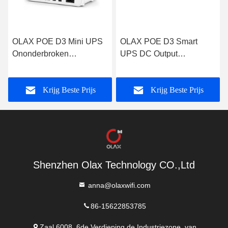
OLAX POE D3 Mini UPS
OLAX POE D3 Smart
Ononderbroken
UPS DC Output
stroomvoorziening AC
20000mah 74WH
5V/9V/12V UPS Power
Batterijcapaciteit mini
Krijg Beste Prijs
Krijg Beste Prijs
Bank Voor Wifi Router
UPS Power Supply
Backup voor wifi router
Shenzhen Olax Technology CO.,Ltd
anna@olaxwifi.com
86-15622853785
Zaal 6008, 6de Verdieping de Industriezone, van