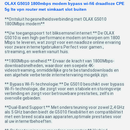
OLAX G5010 1800mbps modem bypass wi-fi6 draadloze CPE
5g lte vpn router met simkaart slot buiten
**Ontsluit hogesnelheidsverbinding met OLAX G5010
1800Mbps modem**
**Uw toegangspoort tot bliksemsnel internet:** De OLAX
G5010 is een high-performance modem ontworpen om 1800
Mbps te leveren, wat zorgt voor een naadloze online ervaring
voor zware internetgebruikers.Perfect voor gamen.,
streaming, en werken vanuit huis.
**1800Mbps-snelheid:** Ervaar de kracht van 1800Mbps-
downloadsnelheden, waardoor een soepele 4K-
videostreaming, onmiddellijke grote bestandsdownloads en
een algehele verbeterde internetervaring mogelijk zijn.
** Bypass Wi-Fi-technologie:** De G5010 beschikt over bypass
Wi-Fi-technologie, die zorgt voor een stabiele en storingsvrije
verbinding en zorgt voor betrouwbare prestaties, zelfs in
overvolle gebieden.
**Dual-Band Support:** Met ondersteuning voor zowel 2,4 GHz
als 5 GHz banden biedt de G5010 flexibiliteit en compatibiliteit
met een breed scala aan apparaten,optimale prestaties voor
al uw internetbehoeften.