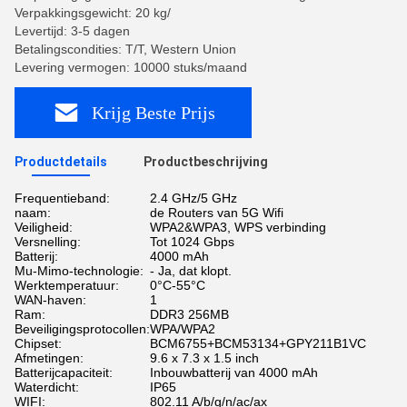
Verpakkingsgewicht: 20 kg/
Levertijd: 3-5 dagen
Betalingscondities: T/T, Western Union
Levering vermogen: 10000 stuks/maand
Krijg Beste Prijs
Productdetails
Productbeschrijving
Frequentieband:
2.4 GHz/5 GHz
naam:
de Routers van 5G Wifi
Veiligheid:
WPA2&WPA3, WPS verbinding
Versnelling:
Tot 1024 Gbps
Batterij:
4000 mAh
Mu-Mimo-technologie:
- Ja, dat klopt.
Werktemperatuur:
0°C-55°C
WAN-haven:
1
Ram:
DDR3 256MB
Beveiligingsprotocollen:
WPA/WPA2
Chipset:
BCM6755+BCM53134+GPY211B1VC
Afmetingen:
9.6 x 7.3 x 1.5 inch
Batterijcapaciteit:
Inbouwbatterij van 4000 mAh
Waterdicht:
IP65
WIFI:
802.11 A/b/g/n/ac/ax