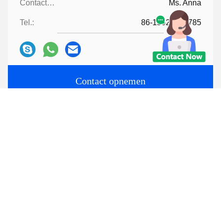
Contactpersonen:
Ms. Anna
Tel.:
86-15622853785
Contact opnemen
Post ons