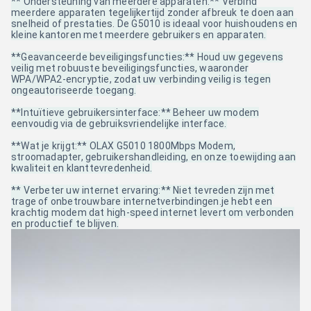
** Ondersteuning van meerdere apparaten:** Verbind
meerdere apparaten tegelijkertijd zonder afbreuk te doen aan
snelheid of prestaties. De G5010 is ideaal voor huishoudens en
kleine kantoren met meerdere gebruikers en apparaten.
**Geavanceerde beveiligingsfuncties:** Houd uw gegevens
veilig met robuuste beveiligingsfuncties, waaronder
WPA/WPA2-encryptie, zodat uw verbinding veilig is tegen
ongeautoriseerde toegang.
**Intuïtieve gebruikersinterface:** Beheer uw modem
eenvoudig via de gebruiksvriendelijke interface.
**Wat je krijgt:** OLAX G5010 1800Mbps Modem,
stroomadapter, gebruikershandleiding, en onze toewijding aan
kwaliteit en klanttevredenheid.
** Verbeter uw internet ervaring:** Niet tevreden zijn met
trage of onbetrouwbare internetverbindingen.je hebt een
krachtig modem dat high-speed internet levert om verbonden
en productief te blijven.