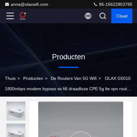
anna@olaxwifi.com
86-15622853785
Citaat
Producten
Thuis
>
Producten
>
De Routers Van 5G Wifi
>
OLAX G5010
1800mbps modem bypass wi-fi6 draadloze CPE 5g lte vpn router
met simkaart slot buiten