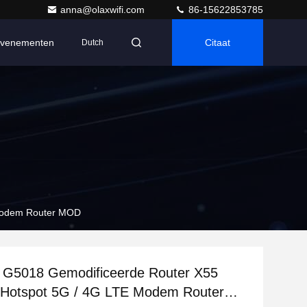
anna@olaxwifi.com
86-15622853785
venementen
Citaat
Dutch
 Modem Router MOD
G5018 Gemodificeerde Router X55
d Hotspot 5G / 4G LTE Modem Router