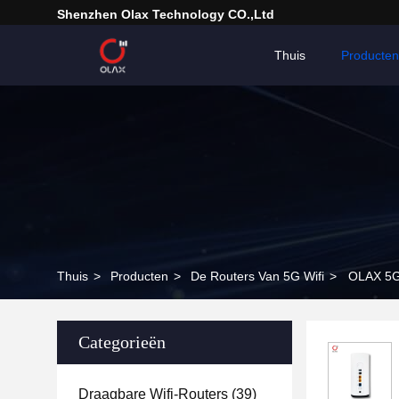
Shenzhen Olax Technology CO.,Ltd
Thuis
Producten
Thuis
>
Producten
>
De Routers Van 5G Wifi
>
OLAX 5G
Categorieën
Draagbare Wifi-Routers
(39)