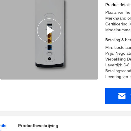
MOD
Productdetail
Plaats van h
Merknaam: ol
Certificerin
Modelnummer
Betaling & he
Min. bestelaan
Prijs: Negoiat
Verpakking De
Levertijd: 5-
Betalingscondi
Levering ver
ails
Productbeschrijving