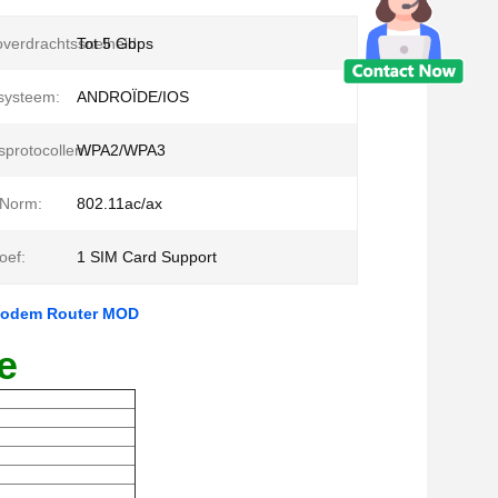
verdrachtssnelheid:
Tot 5 Gbps
systeem:
ANDROÏDE/IOS
sprotocollen:
WPA2/WPA3
 Norm:
802.11ac/ax
oef:
1 SIM Card Support
 Modem Router MOD
e