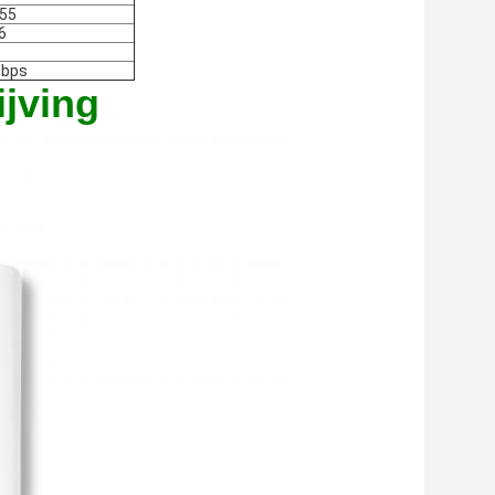
55
6
Mbps
jving