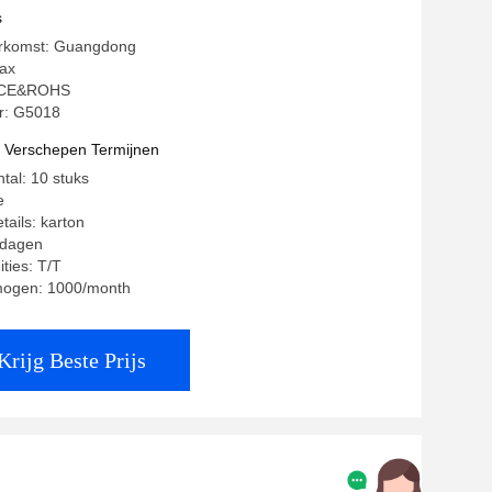
s
erkomst: Guangdong
ax
g: CE&ROHS
: G5018
t Verschepen Termijnen
tal: 10 stuks
e
tails: karton
8 dagen
ties: T/T
mogen: 1000/month
Krijg Beste Prijs