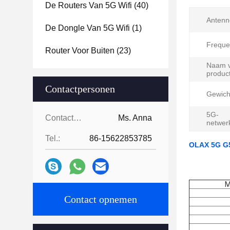
De Routers Van 5G Wifi
(40)
Antenn
De Dongle Van 5G Wifi
(1)
Freque
Router Voor Buiten
(23)
Naam v
product
Contactpersonen
Gewich
5G-
Contactpersonen:
Ms. Anna
netwer
Tel.:
86-15622853785
OLAX 5G G5
M
Contact opnemen