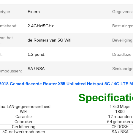
etype:
Extern
Gegevenso
ntieband:
2.4GHz/5GHz
Besturings
an het
de Routers van 5G Wifi
Beveiliging
:
t:
1.2 pond.
Draadloze
SA / NSA
Simkaartgr
kmodussen:
018 Gemodificeerde Router X55 Unlimited Hotspot 5G / 4G LTE
Specificati
ax. LAN-gegevenssnelheid
1750 Mbps
WIFI
1800
Garantie
12 maanden
Gebruiker
64 gebruikers
Certificering
CE ROSH
5G-netwerkmodussen
SA / NSA