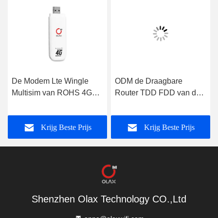
De Modem Lte Wingle
ODM de Draagbare
Multisim van ROHS 4G
Router TDD FDD van de
USB Wifi
Zak4g USB Internet
Modem voor Smart
Krijg Beste Prijs
Krijg Beste Prijs
Devices
Shenzhen Olax Technology CO.,Ltd