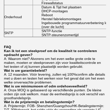
Firewallstatus
Datum & Tijd het plaatsen
DHCP-montages
Reboot
Onderhoud
Herstel fabrieksmontages
Ingebouwde programmatuurverbetering loca
(over de lucht)
SNTP-functie
SNTP
SNTP-steunenzomertijd
FAQ
Kan ik tot een steekproef om de kwaliteit te controleren
opdracht geven?
A: Waarom niet? Alvorens om het even welke grote orde te
maken, moeten er steekproeven zijn voor kwaliteitscontrole en
het testen of zij kunnen plaatselijk worden gebruikt.
Wat is uw garantiebeleid?
A: 12 maanden. Vóór levering, zullen wij 100%confirm alle details
met u doen en testen het werken voor het geval dat om het even
welke onverwachte problemen.
Wat is uw minimumoem of odm ordehoeveelheid?
A: Onze MOQ is gebaseerd op verschillende punten. De kleine
orden zijn ook welkom. maar de eenheidsprijs is ook verschil van
groothandelsprijs.
Wat is de prijstermijn en betalingstermijn?
A: Prijstermijn: FOB- Shenzhen/Guangzhou/HK-Betalingstermijn:
T/T, 30%deposit, het saldo vóór de verzending als vereiste L/C,