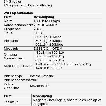
1*4G router
1*English gebruikershandleiding
WiFi-Specificaties
Punt
Beschrijving
Norm
IEEE 802.11b/g/n
Kanaalbandbreedte
20MHz, 40MHz
Frequentie
2.4G
TXRX
1T1R
802.11b: 11Mbps
Piektarief
802.11g: 54Mbps
802.11n: 150Mbps
Modulatie
DSSS/CCK, OFDM
-82dBm in 802.11b
Ontvang
-72dBm in 802.11g
Gevoeligheid
-66dBm in 802.11n
17dBm in 802.11b 15dBm in 802.11g
MAX Output Power
14dBm in 802.11n
Antennetype
Interne Antenne
Antenneaanwinst
2dBi
Actieve
Maximum 10
Gebruiker
Punt
Beschrijving
Het gebrek het Engels, andere talen kan op ver
Taalsteun
aangepast