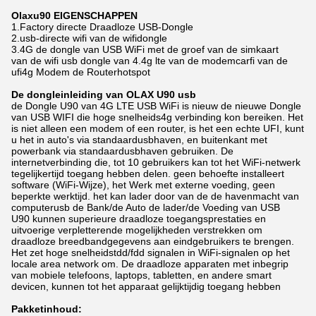
Olaxu90 EIGENSCHAPPEN
1.Factory directe Draadloze USB-Dongle
2.usb-directe wifi van de wifidongle
3.4G de dongle van USB WiFi met de groef van de simkaart
van de wifi usb dongle van 4.4g lte van de modemcarfi van de
ufi4g Modem de Routerhotspot
De dongleinleiding van OLAX U90 usb
de Dongle U90 van 4G LTE USB WiFi is nieuw de nieuwe Dongle
van USB WIFI die hoge snelheids4g verbinding kon bereiken. Het
is niet alleen een modem of een router, is het een echte UFI, kunt
u het in auto's via standaardusbhaven, en buitenkant met
powerbank via standaardusbhaven gebruiken. De
internetverbinding die, tot 10 gebruikers kan tot het WiFi-netwerk
tegelijkertijd toegang hebben delen. geen behoefte installeert
software (WiFi-Wijze), het Werk met externe voeding, geen
beperkte werktijd. het kan lader door van de de havenmacht van
computerusb de Bank/de Auto de lader/de Voeding van USB
U90 kunnen superieure draadloze toegangsprestaties en
uitvoerige verpletterende mogelijkheden verstrekken om
draadloze breedbandgegevens aan eindgebruikers te brengen.
Het zet hoge snelheidstdd/fdd signalen in WiFi-signalen op het
locale area network om. De draadloze apparaten met inbegrip
van mobiele telefoons, laptops, tabletten, en andere smart
devicen, kunnen tot het apparaat gelijktijdig toegang hebben
Pakketinhoud: