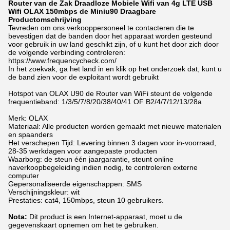
Router van de Zak Draadloze Mobiele Wifi van 4g LTE USB
Wifi OLAX 150mbps de Miniu90 Draagbare
Productomschrijving
Tevreden om ons verkooppersoneel te contacteren die te
bevestigen dat de banden door het apparaat worden gesteund
voor gebruik in uw land geschikt zijn, of u kunt het door zich door
de volgende verbinding controleren:
https://www.frequencycheck.com/
In het zoekvak, ga het land in en klik op het onderzoek dat, kunt u
de band zien voor de exploitant wordt gebruikt
Hotspot van OLAX U90 de Router van WiFi steunt de volgende
frequentieband: 1/3/5/7/8/20/38/40/41 OF B2/4/7/12/13/28a
Merk: OLAX
Materiaal: Alle producten worden gemaakt met nieuwe materialen
en spaanders
Het verschepen Tijd: Levering binnen 3 dagen voor in-voorraad,
28-35 werkdagen voor aangepaste producten
Waarborg: de steun één jaargarantie, steunt online
naverkoopbegeleiding indien nodig, te controleren externe
computer
Gepersonaliseerde eigenschappen: SMS
Verschijningskleur: wit
Prestaties: cat4, 150mbps, steun 10 gebruikers.
Nota:
Dit product is een Internet-apparaat, moet u de
gegevenskaart opnemen om het te gebruiken.