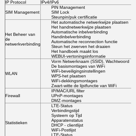
IP Protocol
IPv4/IPv6
PIN Management
SIM Management
SIM Lock
Steunpin/puk certificatie
Het automatische netwerkwijze plaatsen
Het handnetwerkwijze plaatsen
Automatische inbelverbinding
Het Beheer van
Handinbelverbinding
de
Automatische reconnection functie
netwerkverbinding
Steun het zwerven het draaien
Het handboek maakt los
WEBUI-vertoningsinformatie
Vorm Netwerknaam (SSID), Wachtwoord
De basismontages van WiFi
WiFi-beveiligingsinstellingen
WLAN
WPS-het plaatsen
WiFi-dekkingsmontages
Zwart-witte de lijstfunctie van WiFi
IP/MAC/URL filter
Firewall
UPnP-montages
DMZ-montages
LTE-Status
Verbindingstijd
Systeem op Tijd
Apparatenstatus
Statistieken
DHCP - clientlijst
WiFi-Postlijst
LTE-Status