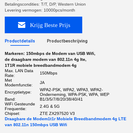
Betalingscondities: T/T, D/P, Western Union
Levering vermogen: 10000pcs/month
Krijg Beste Prijs
Productdetails
Productbeschrijving
Markeren:
150mbps de Modem van USB Wifi
,
de draagbare modem van 802.11n 4g lte
,
1T1R mobiele breedbandmodem 4g
Max. LAN Data
150Mbps
Rate:
Met
JA
Modemfunctie:
WPA2-PSK, WPA2, WPA3, WPA2-
Encryptietype:
Onderneming, WPA-PSK, WPA, WEP
Band:
B1/3/5/7/8/20/38/40/41
WiFi Gesteunde
2.4G & 5G
Frequentie:
Chipset:
ZTE ZX297520 V3
Draagbare de Modem1t1r Mobiele Breedbandmodem 4g LTE
van 802.11n 150mbps USB Wifi