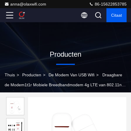
anna@olaxwifi.com
86-15622853785
Citaat
Producten
Thuis
>
Producten
>
De Modem Van USB Wifi
>
Draagbare
de Modem1t1r Mobiele Breedbandmodem 4g LTE van 802.11n
150mbps USB Wifi