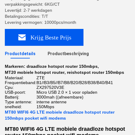
verpakkingsgewicht: 6KG/CT
Levertijd: 2-7 werkdagen
Betalingscondities: T/T
Levering vermogen: 10000pcs/month
Krijg Beste Prijs
Productdetails
Productbeschrijving
Markeren:
draadloze hotspot router 150mbps
,
MT20 mobiele hotspot router
,
reishotspot router 150mbps
Materiaal:
ZTE
Frequentieband:
B1//B3/B5//B7/B8/B20/B28/B38/B40/B41
Cpu:
ZX297520V3E
USB-poort:
Micro USB 2.0 × 1 voor opladen
Batterij:
3000mah ((afneembare)
Type antenne:
interne antenne
snelheid:
150Mbps
MT80 WIFI6 4G LTE mobiele draadloze hotspot router
150mbps pocket wifi modems
MT80 WIFI6 4G LTE mobiele draadloze hotspot