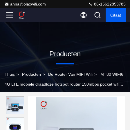
anna@olaxwifi.com
86-15622853785
Citaat
Producten
Thuis
>
Producten
>
De Router Van MIFI Wifi
>
MT80 WIFI6
4G LTE mobiele draadloze hotspot router 150mbps pocket wifi
modems