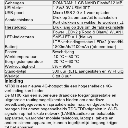
Geheugen
ROM/RAM: 1 GB NAND Flash/512 MB R
USIM-slot
1.8V/3.0V USIM 3FF
USB-poort
Micro USB 2.0 × 1 voor opladen
Druk op 3s om aan/uit te schakelen
Aandachtsknop
Kort drukken om wakker te worden / LED
Herstelknop
Druk lang op 10s om de fabrieksinstellinge
Power LED×2 ((Rood & Blauw) WLAN LED
LED-indicatoren
SMS-LED × 1 (blauw)
LTE-verbindingsstatus LED×2 ((rood/bla
Batterij
1800mAh/2100mAh ((afneembaar)
Posten
Beschrijving
Werktemperatuur
-10 °C ~ 50 °C
Bergingstemperatuur
-20 °C ~ 60 °C
Werkvochtigheid
5% ~ 95%
Stand-bytijd
300 uur ((LTE aangesloten en WIFI uitge
Werktijd
6 tot 8 uur
Inleiding
MT80 is een nieuwe 4G-hotspot die een hogesnelheids 4G-
verbinding kan bieden.
De MT80 kan een superieure draadloze toegangsprestatie en
uitgebreide routingmogelijkheden bieden om draadloze
breedbandgegevens en spraakdiensten naar eindgebruikers te
brengen.Het omzet hogesnelheids TDD/FDD-signalen in Wi-Fi-
signalen op het lokale netwerk (LAN)Draadloze en bekabelde
apparaten, waaronder mobiele telefoons, laptops, tablets en
andere slimme apparaten, kunnen tegelijkertijd toegang krijgen
tot het apparaat.