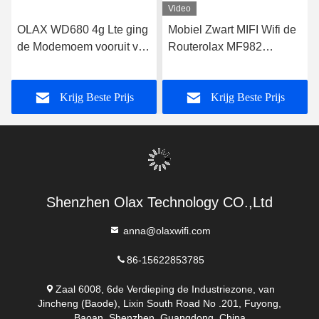
Video
OLAX WD680 4g Lte ging
Mobiel Zwart MIFI Wifi de
de Modemoem vooruit van
Routerolax MF982
Wifi van de Zakrouter
Draagbaar Mifi Apparaat
Draagbare Mobiele
van Cat4
Krijg Beste Prijs
Krijg Beste Prijs
Shenzhen Olax Technology CO.,Ltd
anna@olaxwifi.com
86-15622853785
Zaal 6008, 6de Verdieping de Industriezone, van
Jincheng (Baode), Lixin South Road No .201, Fuyong,
Baoan, Shenzhen. Guangdong, China