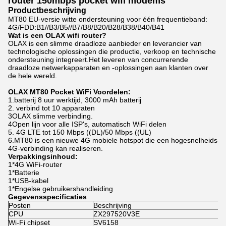
router 150mbps pocket wifi modems
Productbeschrijving
MT80 EU-versie witte ondersteuning voor één frequentieband:
4G/FDD:
B1//B3/B5//B7/B8/B20/B28/B38/B40/B41
Wat is een OLAX wifi router?
OLAX is een slimme draadloze aanbieder en leverancier van
technologische oplossingen die productie, verkoop en technische
ondersteuning integreert.Het leveren van concurrerende
draadloze netwerkapparaten en -oplossingen aan klanten over
de hele wereld.
OLAX MT80 Pocket WiFi Voordelen:
1.batterij 8 uur werktijd, 3000 mAh batterij
2. verbind tot 10 apparaten
3OLAX slimme verbinding.
4Open lijn voor alle ISP's, automatisch WiFi delen
5. 4G LTE tot 150 Mbps ((DL)/50 Mbps ((UL)
6.MT80 is een nieuwe 4G mobiele hotspot die een hogesnelheids
4G-verbinding kan realiseren.
Verpakkingsinhoud:
1*4G WiFi-router
1*Batterie
1*USB-kabel
1*Engelse gebruikershandleiding
Gegevensspecificaties
Posten
Beschrijving
CPU
ZX297520V3E
Wi-Fi chipset
SV6158