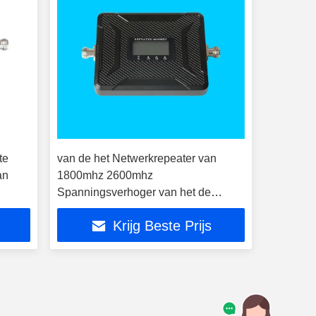
te
van de het Netwerkrepeater van
an
1800mhz 2600mhz
Spanningsverhoger van het de
Telefoonsignaal de Mobiele voor Alle
Krijg Beste Prijs
Netwerken