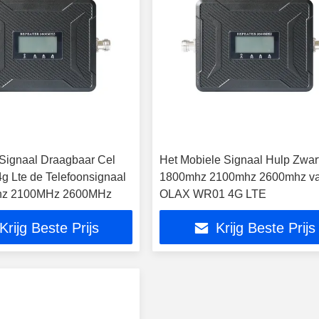
 Signaal Draagbaar Cel
Het Mobiele Signaal Hulp Zwar
4g Lte de Telefoonsignaal
1800mhz 2100mhz 2600mhz v
hz 2100MHz 2600MHz
OLAX WR01 4G LTE
Krijg Beste Prijs
Krijg Beste Prijs