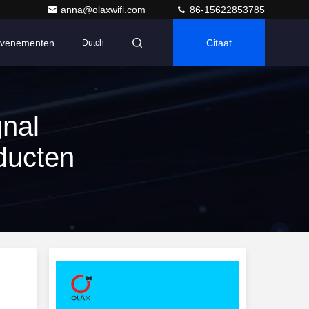
anna@olaxwifi.com
86-15622853785
venementen
Citaat
Dutch
gnal
ducten