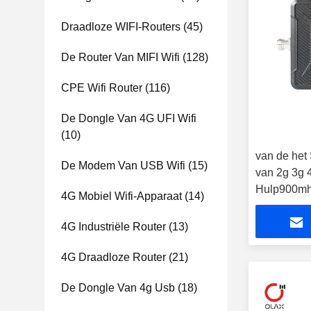
Draadloze WIFI-Routers
(45)
De Router Van MIFI Wifi
(128)
CPE Wifi Router
(116)
De Dongle Van 4G UFI Wifi
(10)
van de het
De Modem Van USB Wifi
(15)
van 2g 3g 
Hulp900m
4G Mobiel Wifi-Apparaat
(14)
4G Industriële Router
(13)
4G Draadloze Router
(21)
De Dongle Van 4g Usb
(18)