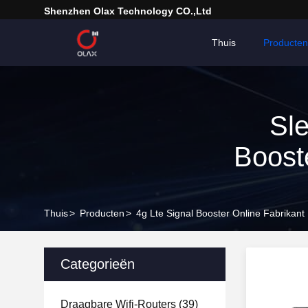
Shenzhen Olax Technology CO.,Ltd
Thuis
Producten
Sle
Boost
Thuis
>
Producten
>
4g Lte Signal Booster Online Fabrikant
Categorieën
Draagbare Wifi-Routers
(39)